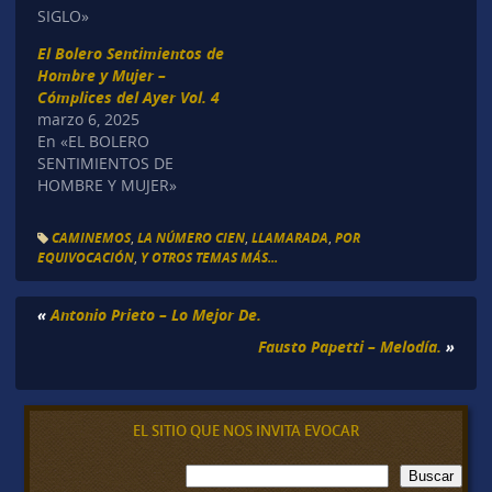
SIGLO»
El Bolero Sentimientos de
Hombre y Mujer –
Cómplices del Ayer Vol. 4
marzo 6, 2025
En «EL BOLERO
SENTIMIENTOS DE
HOMBRE Y MUJER»
CAMINEMOS
,
LA NÚMERO CIEN
,
LLAMARADA
,
POR
EQUIVOCACIÓN
,
Y OTROS TEMAS MÁS...
«
Antonio Prieto – Lo Mejor De.
Fausto Papetti – Melodía.
»
EL SITIO QUE NOS INVITA EVOCAR
B
Buscar
u