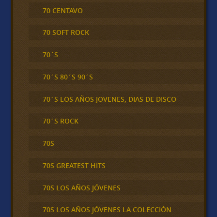
70 CENTAVO
70 SOFT ROCK
70´S
70´S 80´S 90´S
70´S LOS AÑOS JOVENES, DIAS DE DISCO
70´S ROCK
70S
70S GREATEST HITS
70S LOS AÑOS JÓVENES
70S LOS AÑOS JÓVENES LA COLECCIÓN