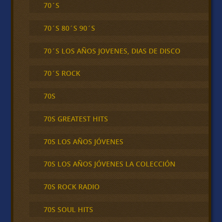
70´S
70´S 80´S 90´S
70´S LOS AÑOS JOVENES, DIAS DE DISCO
70´S ROCK
70S
70S GREATEST HITS
70S LOS AÑOS JÓVENES
70S LOS AÑOS JÓVENES LA COLECCIÓN
70S ROCK RADIO
70S SOUL HITS