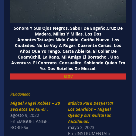
Sonora Y Sus Ojos Negros. Sabor De Engaño.Cruz De
Madera. Millas Y Millas. Los Dos
Amantes.Tatuajes.Nido Caído. Cariño Nuevo. Las
Ciudades. No Le Voy A Rogar. Cuarenta Cartas. Los
Años Que Yo Tengo. Carta Abierta. El Collar De
Guamúchil. La Rana. Mi Amigo El Borracho . Una
Aventura. El Contrato. Consuelito. Sabiendo Quien Era
Yo. Dos Botellas De Mezcal.
MDV
Relacionado
Miguel Angel Robles – 20
Música Para Despertar
Secretos De Amor .
Los Sentidos – Miguel
agosto 9, 2022
Ojeda y sus Guitarras
En «MIGUEL ANGEL
Antillanas.
ROBLES»
mayo 3, 2023
En «INSTRUMENTAL»