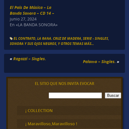
El País De Música – La
Banda Sonora – CD 14 –
junio 27, 2024
En «LA BANDA SONORA»
EL CONTRATO
,
LA RANA. CRUZ DE MADERA
,
SERIE - SINGLES
,
SONORA Y SUS OJOS NEGROS
,
Y OTROS TEMAS MÁS...
«
Ragazzi – Singles.
Palomo – Singles.
»
EL SITIO QUE NOS INVITA EVOCAR
B
Buscar
u
s
c
¡ COLLECTION
a
r
¡ Maravilloso,Maravilloso !