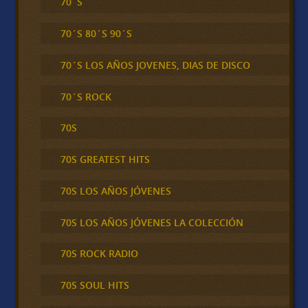
70´S
70´S 80´S 90´S
70´S LOS AÑOS JOVENES, DIAS DE DISCO
70´S ROCK
70S
70S GREATEST HITS
70S LOS AÑOS JÓVENES
70S LOS AÑOS JÓVENES LA COLECCIÓN
70S ROCK RADIO
70S SOUL HITS