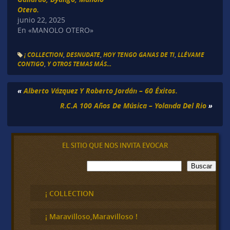
Otero.
junio 22, 2025
En «MANOLO OTERO»
¡ COLLECTION
,
DESNUDATE
,
HOY TENGO GANAS DE TI
,
LLÉVAME
CONTIGO
,
Y OTROS TEMAS MÁS...
«
Alberto Vázquez Y Roberto Jordán – 60 Éxitos.
R.C.A 100 Años De Música – Yolanda Del Rio
»
EL SITIO QUE NOS INVITA EVOCAR
B
Buscar
u
s
c
¡ COLLECTION
a
r
¡ Maravilloso,Maravilloso !