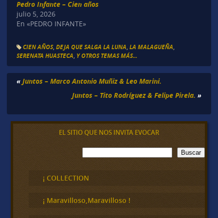
Pedro Infante – Cien años
julio 5, 2026
En «PEDRO INFANTE»
CIEN AÑOS
,
DEJA QUE SALGA LA LUNA
,
LA MALAGUEÑA
,
SERENATA HUASTECA
,
Y OTROS TEMAS MÁS...
«
Juntos – Marco Antonio Muñiz & Leo Marini.
Juntos – Tito Rodríguez & Felipe Pirela.
»
EL SITIO QUE NOS INVITA EVOCAR
B
Buscar
u
s
c
¡ COLLECTION
a
r
¡ Maravilloso,Maravilloso !