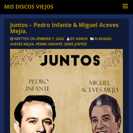
MIS DISCOS VIEJOS
Juntos – Pedro Infante & Miguel Aceves
Mejía.
WRITTEN ON
FEBRERO 7, 2022
BY
ADMIN
IN
MIGUEL
ACEVES MEJIA
,
PEDRO INFANTE
,
SERIE JUNTOS