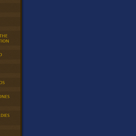
 THE
TION
O
OS
ONES
LDIES