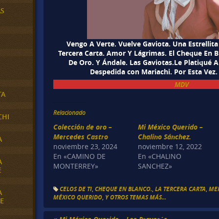
AS
Vengo A Verte. Vuelve Gaviota. Una Estrellita
Tercera Carta. Amor Y Lágrimas. El Cheque En B
De Oro. Y Ándale. Las Gaviotas.Le Platiqué A
Despedida con Mariachi. Por Esta Vez.
MDV
TA
Relacionado
CHI
Colección de oro –
Mi México Querido –
Mercedes Castro
Chalino Sánchez.
A
noviembre 23, 2024
noviembre 12, 2022
En «CAMINO DE
En «CHALINO
A
MONTERREY»
SANCHEZ»
E
CELOS DE TI
,
CHEQUE EN BLANCO.
,
LA TERCERA CARTA
,
ME
A
MÉXICO QUERIDO
,
Y OTROS TEMAS MÁS...
E