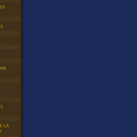
DES
AS
RAN
E
EL
E LA
E