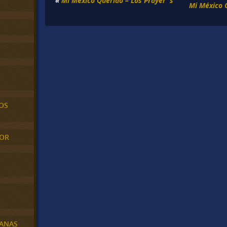
«
Mi México Querido – Los Prayer´s
Mi México 
OS
MOR
BANAS