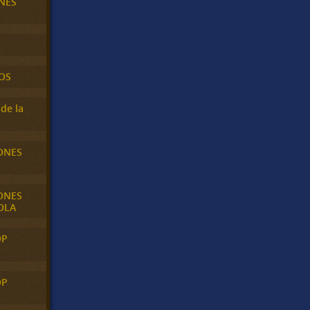
NES
OS
de la
ONES
ONES
OLA
OP
OP