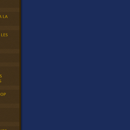
A LA
 LES
S
S
POP