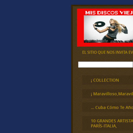
EL SITIO QUE NOS INVITA 
B
u
s
c
¡ COLLECTION
a
r
¡ Maravilloso,Maravil
… Cuba Cómo Te Año
10 GRANDES ARTIST
PARÍS-ITALIA,