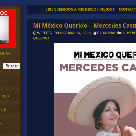
¡ BIENVENIDOS A MIS DISCOS VIEJOS !
CONTAC
Mi México Querido – Mercedes Cast
WRITTEN ON
OCTUBRE 24, 2022
BY
ADMIN
IN
MERC
QUERIDO
EVOCAR
Buscar
loso !
ro!
AS