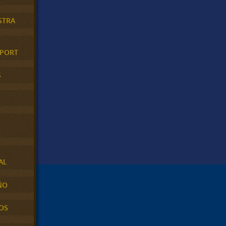
STRA
XPORT
S
AL
ÑO
OS