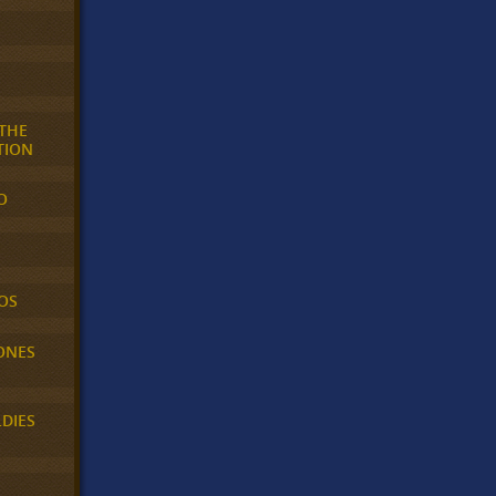
 THE
TION
O
OS
ONES
LDIES