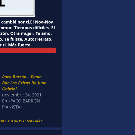
 cambié por ti.El Noa-Noa.
amor. Tiempos difíciles. El
zón. Otra mujer. Te amo.
 Te fuiste. Autorretrato.
 ti. Más fuerte.
Paco Barrón – Piano
Bar Los Éxitos De Juan
Gabriel.
noviembre 24, 2021
En «PACO BARRÓN
PIANISTA»
ERO
,
Y OTROS TEMAS MÁS...