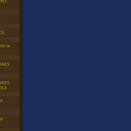
NES
OS
de la
ONES
ONES
OLA
OP
OP