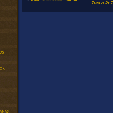
Tesoros De C
OS
MOR
BANAS