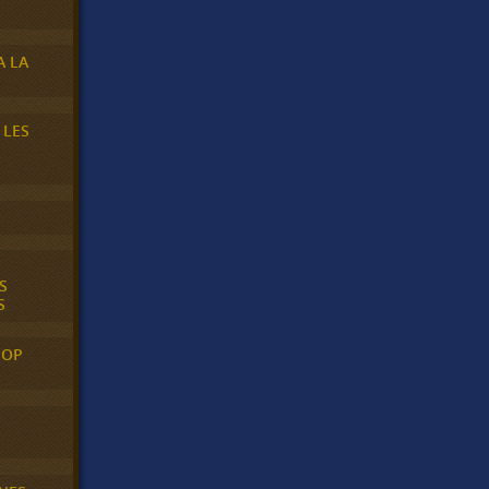
A LA
 LES
S
S
POP