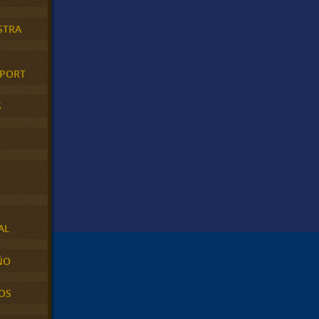
STRA
XPORT
S
AL
ÑO
OS