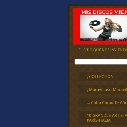
EL SITIO QUE NOS INVITA 
B
u
s
c
¡ COLLECTION
a
r
¡ Maravilloso,Maravil
… Cuba Cómo Te Año
10 GRANDES ARTIST
PARÍS-ITALIA,