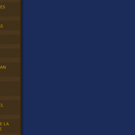
DES
AS
RAN
E
EL
E LA
E