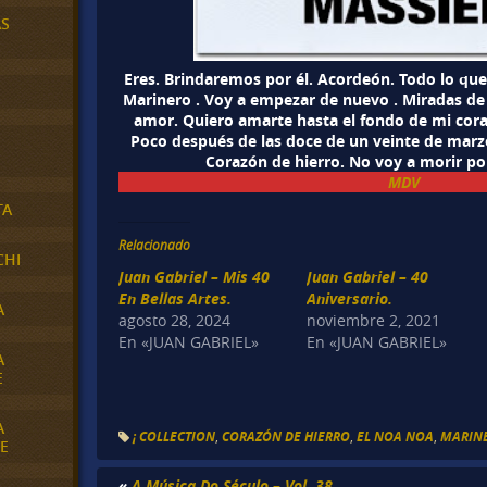
AS
Eres. Brindaremos por él. Acordeón. Todo lo que
Marinero . Voy a empezar de nuevo . Miradas de 
amor. Quiero amarte hasta el fondo de mi cora
Poco después de las doce de un veinte de marzo.
Corazón de hierro. No voy a morir por
MDV
TA
Relacionado
CHI
Juan Gabriel – Mis 40
Juan Gabriel – 40
En Bellas Artes.
Aniversario.
A
agosto 28, 2024
noviembre 2, 2021
En «JUAN GABRIEL»
En «JUAN GABRIEL»
A
E
A
¡ COLLECTION
,
CORAZÓN DE HIERRO
,
EL NOA NOA
,
MARIN
E
«
A Música Do Século – Vol. 38