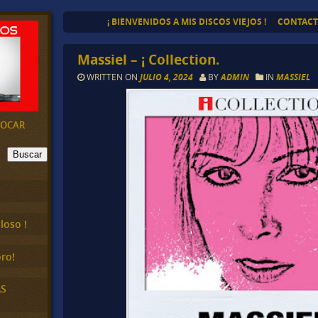
¡ BIENVENIDOS A MIS DISCOS VIEJOS !
CONTAC
Massiel – ¡ Collection.
WRITTEN ON
JULIO 4, 2024
BY
ADMIN
IN
MASSIEL
EVOCAR
Buscar
loso !
ro!
AS