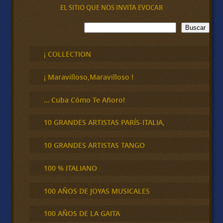
EL SITIO QUE NOS INVITA EVOCAR
B
Buscar
u
s
c
¡ COLLECTION
a
r
¡ Maravilloso,Maravilloso !
… Cuba Cómo Te Añoro!
10 GRANDES ARTISTAS PARÍS-ITALIA,
10 GRANDES ARTISTAS TANGO
100 % ITALIANO
100 AÑOS DE JOYAS MUSICALES
100 AÑOS DE LA GAITA