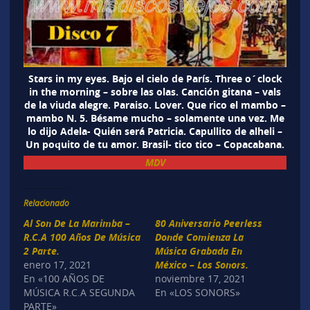
Stars in my eyes. Bajo el cielo de París. Three o´clock
in the morning – sobre las olas. Canción gitana – vals
de la viuda alegre. Paraiso. Lover. Que rico el mambo –
mambo N. 5. Bésame mucho – solamente una vez. Me
lo dijo Adela- Quién será Patricia. Capullito de alheli –
Un poquito de tu amor. Brasil- tico tico – Copacabana.
MDV
Relacionado
Al Son De La Marimba –
80 Aniversario Peerless
R.C.A 100 Años De Música
Donde Comienza La
2 Parte.
Música Grabada En
enero 17, 2021
México – Los Sonors.
En «100 AÑOS DE
noviembre 17, 2021
MÚSICA R.C.A SEGUNDA
En «LOS SONORS»
PARTE»