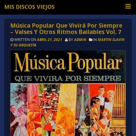
MIS DISCOS VIEJOS
Música Popular Que Vivirá Por Siempre
– Valses Y Otros Ritmos Bailables Vol. 7
WRITTEN ON
ABRIL 21, 2021
BY
ADMIN
IN
MARTIN SLAVIN
Y SU ORQUESTA