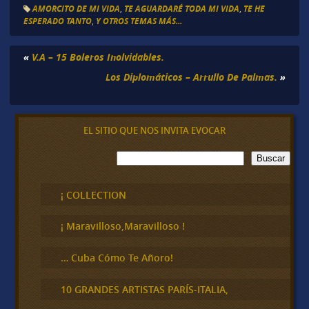
AMORCITO DE MI VIDA
,
TE AGUARDARÉ TODA MI VIDA
,
TE HE
ESPERADO TANTO
,
Y OTROS TEMAS MÁS...
«
V.A – 15 Boleros Inolvidables.
Los Diplomáticos – Arrullo De Palmas.
»
EL SITIO QUE NOS INVITA EVOCAR
B
Buscar
u
s
c
¡ COLLECTION
a
r
¡ Maravilloso,Maravilloso !
… Cuba Cómo Te Añoro!
10 GRANDES ARTISTAS PARÍS-ITALIA,