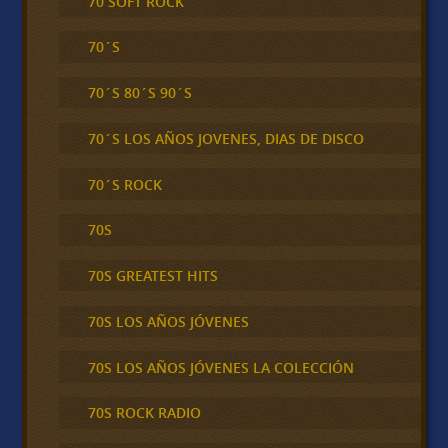
70 SOFT ROCK
70´S
70´S 80´S 90´S
70´S LOS AÑOS JOVENES, DIAS DE DISCO
70´S ROCK
70S
70S GREATEST HITS
70S LOS AÑOS JÓVENES
70S LOS AÑOS JÓVENES LA COLECCIÓN
70S ROCK RADIO