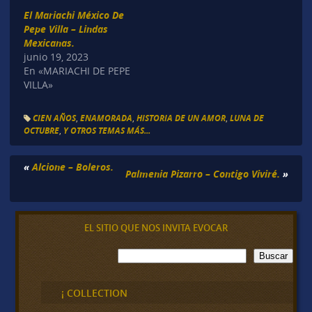
El Mariachi México De
Pepe Villa – Lindas
Mexicanas.
junio 19, 2023
En «MARIACHI DE PEPE
VILLA»
CIEN AÑOS
,
ENAMORADA
,
HISTORIA DE UN AMOR
,
LUNA DE
OCTUBRE
,
Y OTROS TEMAS MÁS...
«
Alcione – Boleros.
Palmenia Pizarro – Contigo Viviré.
»
EL SITIO QUE NOS INVITA EVOCAR
B
Buscar
u
s
c
¡ COLLECTION
a
r