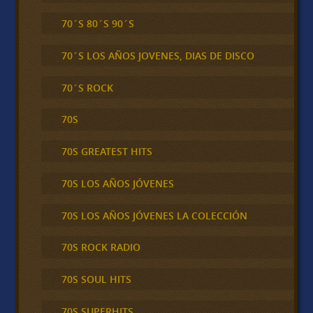
70´S 80´S 90´S
70´S LOS AÑOS JOVENES, DIAS DE DISCO
70´S ROCK
70S
70S GREATEST HITS
70S LOS AÑOS JÓVENES
70S LOS AÑOS JÓVENES LA COLECCIÓN
70S ROCK RADIO
70S SOUL HITS
70S SUPERHITS