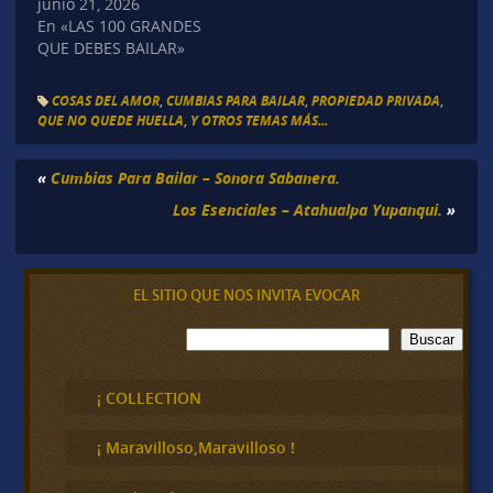
junio 21, 2026
En «LAS 100 GRANDES
QUE DEBES BAILAR»
COSAS DEL AMOR
,
CUMBIAS PARA BAILAR
,
PROPIEDAD PRIVADA
,
QUE NO QUEDE HUELLA
,
Y OTROS TEMAS MÁS...
«
Cumbias Para Bailar – Sonora Sabanera.
Los Esenciales – Atahualpa Yupanqui.
»
EL SITIO QUE NOS INVITA EVOCAR
B
Buscar
u
s
c
¡ COLLECTION
a
r
¡ Maravilloso,Maravilloso !