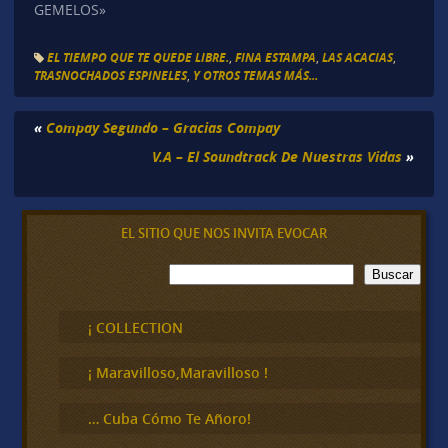
GEMELOS»
EL TIEMPO QUE TE QUEDE LIBRE.
,
FINA ESTAMPA
,
LAS ACACIAS
,
TRASNOCHADOS ESPINELES
,
Y OTROS TEMAS MÁS...
«
Compay Segundo – Gracias Compay
V.A – El Soundtrack De Nuestras Vidas
»
EL SITIO QUE NOS INVITA EVOCAR
B
Buscar
u
s
c
¡ COLLECTION
a
r
¡ Maravilloso,Maravilloso !
… Cuba Cómo Te Añoro!