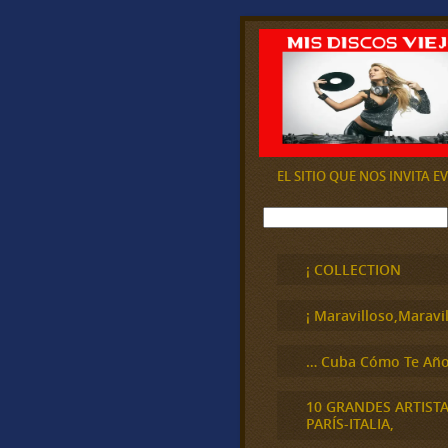
EL SITIO QUE NOS INVITA 
B
u
s
c
¡ COLLECTION
a
r
¡ Maravilloso,Maravil
… Cuba Cómo Te Año
10 GRANDES ARTIST
PARÍS-ITALIA,