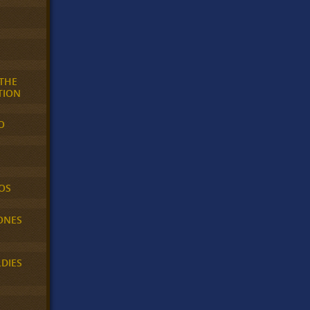
 THE
TION
O
OS
ONES
LDIES