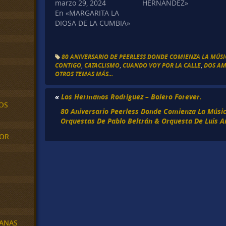
marzo 29, 2024
HERNÁNDEZ»
En «MARGARITA LA
DIOSA DE LA CUMBIA»
80 ANIVERSARIO DE PEERLESS DONDE COMIENZA LA MÚS
CONTIGO
,
CATACLISMO
,
CUANDO VOY POR LA CALLE
,
DOS A
OTROS TEMAS MÁS...
«
Los Hermanos Rodriguez – Bolero Forever.
OS
80 Aniversario Peerless Donde Comienza La Músi
Orquestas De Pablo Beltrán & Orquesta De Luis A
MOR
BANAS