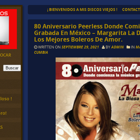
¡ BIENVENIDOS A MIS DISCOS VIEJOS !
CONTAC
80 Aniversario Peerless Donde Com
Grabada En México – Margarita La 
Los Mejores Boleros De Amor.
WRITTEN ON
SEPTIEMBRE 29, 2021
BY
ADMIN
IN
MA
CUMBIA
EVOCAR
Buscar
loso !
ro!
AS