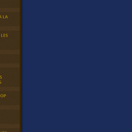
A LA
 LES
S
S
POP