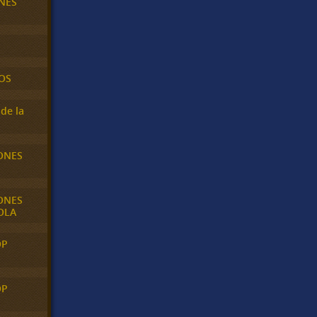
NES
OS
de la
ONES
ONES
OLA
OP
OP