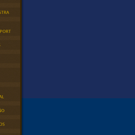
STRA
XPORT
S
AL
ÑO
OS