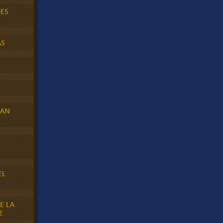
DES
AS
RAN
E
EL
E LA
E