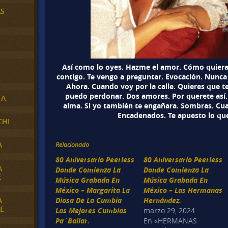
AS
Así como lo oyes. Hazme el amor. Cómo quiera 
contigo. Te vengo a preguntar. Evocación. Nunca
Ahora. Cuando voy por la calle. Quieres que te
puedo perdonar. Dos amores. Por querete así.
TA
alma. Si yo también te engañara. Sombras. Cua
Encadenados. Te apuesto lo que
CHI
A
Relacionado
80 Aniversario Peerless
80 Aniversario Peerless
A
Donde Comienza La
Donde Comienza La
E
Música Grabada En
Música Grabada En
México – Margarita La
México – Las Hermanas
A
Diosa De La Cumbia
Hernández.
E
Las Mejores Cumbias
marzo 29, 2024
Pa´Bailar.
En «HERMANAS