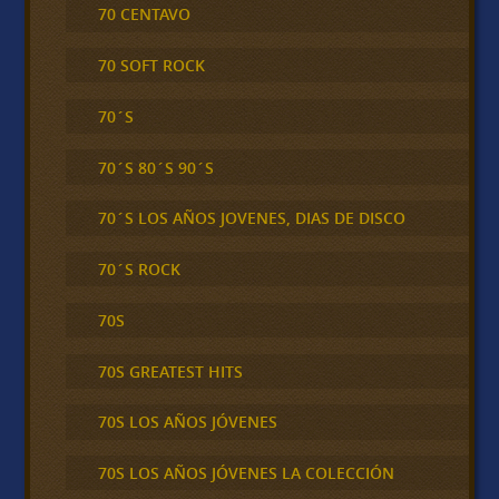
70 CENTAVO
70 SOFT ROCK
70´S
70´S 80´S 90´S
70´S LOS AÑOS JOVENES, DIAS DE DISCO
70´S ROCK
70S
70S GREATEST HITS
70S LOS AÑOS JÓVENES
70S LOS AÑOS JÓVENES LA COLECCIÓN