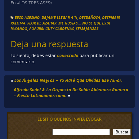
En «LOS TRES ASES»
BESO ASESINO
,
DEJAME LLEGAR A TI
,
DESDEÑOSA
,
DESPIERTA
PALOMA
,
FLOR DE AZAHAR
,
ME GUSTAS...
,
NO SE QUE ESTA
PASANDO
,
POPURRI GUTY CÁRDENAS
,
SEMEJANZAS
Deja una respuesta
conectado
Lo siento, debes estar
para publicar un
comentario.
«
Los Ángeles Negros – Yo Haré Que Olvides Ese Amor.
Alfredo Sadel & La Orquesta De Salón Aldemaro Romero
– Fiesta Latinoamericana.
»
EL SITIO QUE NOS INVITA EVOCAR
B
Buscar
u