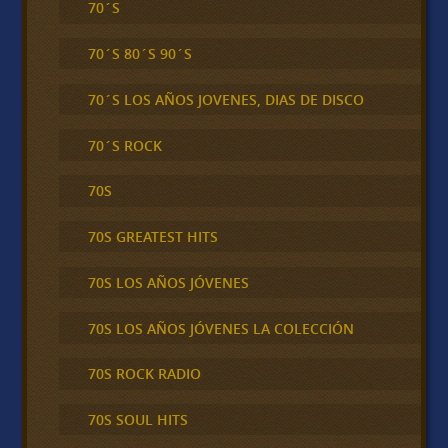
70´S
70´S 80´S 90´S
70´S LOS AÑOS JOVENES, DIAS DE DISCO
70´S ROCK
70S
70S GREATEST HITS
70S LOS AÑOS JÓVENES
70S LOS AÑOS JÓVENES LA COLECCIÓN
70S ROCK RADIO
70S SOUL HITS