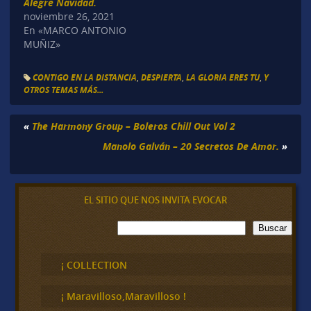
Alegre Navidad.
noviembre 26, 2021
En «MARCO ANTONIO
MUÑIZ»
CONTIGO EN LA DISTANCIA
,
DESPIERTA
,
LA GLORIA ERES TU
,
Y
OTROS TEMAS MÁS...
«
The Harmony Group – Boleros Chill Out Vol 2
Manolo Galván – 20 Secretos De Amor.
»
EL SITIO QUE NOS INVITA EVOCAR
B
Buscar
u
s
c
¡ COLLECTION
a
r
¡ Maravilloso,Maravilloso !