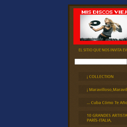
EL SITIO QUE NOS INVITA 
B
u
s
c
¡ COLLECTION
a
r
¡ Maravilloso,Maravil
… Cuba Cómo Te Año
10 GRANDES ARTIST
PARÍS-ITALIA,