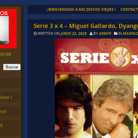
¡ BIENVENIDOS A MIS DISCOS VIEJOS !
CONTAC
Serie 3 x 4 – Miguel Gallardo, Dyan
WRITTEN ON
JUNIO 22, 2025
BY
ADMIN
IN
MANOLO
EVOCAR
Buscar
loso !
ro!
AS