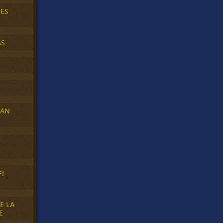
DES
AS
RAN
E
EL
E LA
E