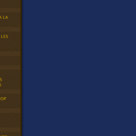
A LA
 LES
S
S
POP