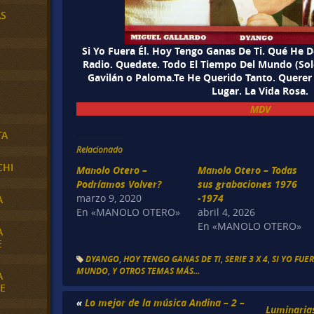
AS
Si Yo Fuera Él. Hoy Tengo Ganas De Ti. Qué He D
Radio. Quedate. Todo El Tiempo Del Mundo (Sole
Gavilán o Paloma.Te He Querido Tanto. Querer
Lugar. La Vida Rosa.
MDV
TA
Relacionado
CHI
Manolo Otero –
Manolo Otero – Todas
Podríamos Volver?
sus grabaciones 1976
marzo 9, 2020
-1974
A
En «MANOLO OTERO»
abril 4, 2026
En «MANOLO OTERO»
A
E
DYANGO
,
HOY TENGO GANAS DE TI
,
SERIE 3 X 4
,
SI YO FUE
MUNDO
,
Y OTROS TEMAS MÁS...
A
E
«
Lo mejor de la música Andina – 2 –
Luminaria