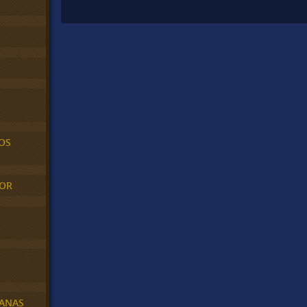
OS
MOR
BANAS