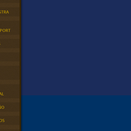
STRA
XPORT
S
AL
ÑO
OS