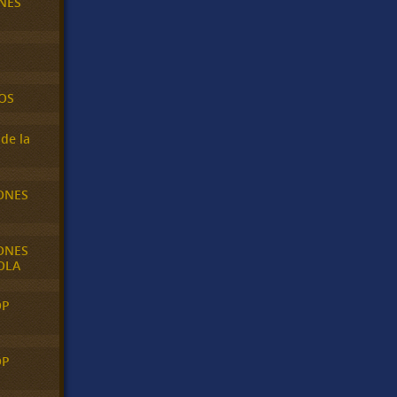
NES
OS
de la
ONES
ONES
OLA
OP
OP