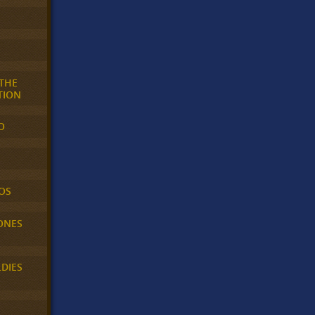
 THE
TION
O
OS
ONES
LDIES