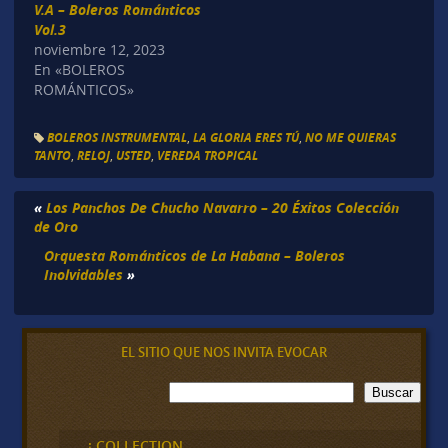
V.A – Boleros Románticos
Vol.3
noviembre 12, 2023
En «BOLEROS
ROMÁNTICOS»
BOLEROS INSTRUMENTAL
,
LA GLORIA ERES TÚ
,
NO ME QUIERAS
TANTO
,
RELOJ
,
USTED
,
VEREDA TROPICAL
«
Los Panchos De Chucho Navarro – 20 Éxitos Colección
de Oro
Orquesta Románticos de La Habana – Boleros
Inolvidables
»
EL SITIO QUE NOS INVITA EVOCAR
B
Buscar
u
s
c
¡ COLLECTION