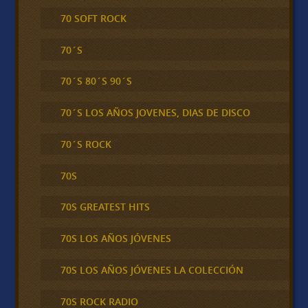
70 SOFT ROCK
70´S
70´S 80´S 90´S
70´S LOS AÑOS JOVENES, DIAS DE DISCO
70´S ROCK
70S
70S GREATEST HITS
70S LOS AÑOS JÓVENES
70S LOS AÑOS JÓVENES LA COLECCIÓN
70S ROCK RADIO