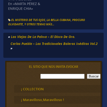
En «MARTA PÉREZ &
ENRIQUE CHIA»
EL MISTERIO DE TUS OJOS
,
LA BELLA CUBANA
,
PROCURO
OLVIDARTE
,
Y OTROS TEMAS MÁS...
«
Los Viejos De La Palma – El Disco De Oro.
Carlos Puebla – Los Tradicionales Boleros Inéditos Vol.2
»
EL SITIO QUE NOS INVITA EVOCAR
B
Buscar
u
s
c
¡ COLLECTION
a
r
¡ Maravilloso,Maravilloso !