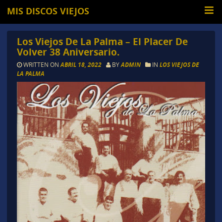
MIS DISCOS VIEJOS
Los Viejos De La Palma – El Placer De
Volver 38 Aniversario.
WRITTEN ON
ABRIL 18, 2022
BY
ADMIN
IN
LOS VIEJOS DE
LA PALMA