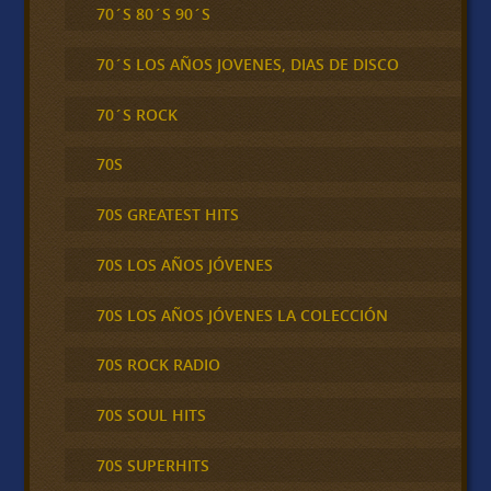
70´S 80´S 90´S
70´S LOS AÑOS JOVENES, DIAS DE DISCO
70´S ROCK
70S
70S GREATEST HITS
70S LOS AÑOS JÓVENES
70S LOS AÑOS JÓVENES LA COLECCIÓN
70S ROCK RADIO
70S SOUL HITS
70S SUPERHITS