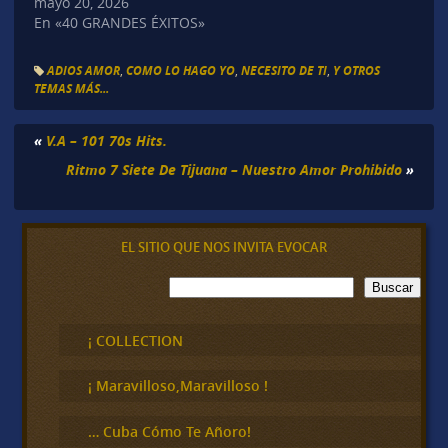
mayo 20, 2026
En «40 GRANDES ÉXITOS»
ADIOS AMOR
,
COMO LO HAGO YO
,
NECESITO DE TI
,
Y OTROS
TEMAS MÁS...
«
V.A – 101 70s Hits.
Ritmo 7 Siete De Tijuana – Nuestro Amor Prohibido
»
EL SITIO QUE NOS INVITA EVOCAR
B
Buscar
u
s
c
¡ COLLECTION
a
r
¡ Maravilloso,Maravilloso !
… Cuba Cómo Te Añoro!