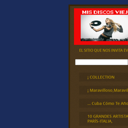
EL SITIO QUE NOS INVITA 
B
u
s
c
¡ COLLECTION
a
r
¡ Maravilloso,Maravil
… Cuba Cómo Te Año
10 GRANDES ARTIST
PARÍS-ITALIA,