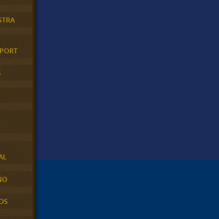
STRA
XPORT
S
AL
ÑO
OS