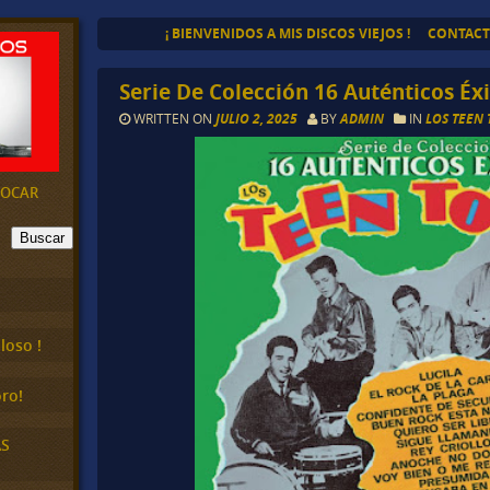
¡ BIENVENIDOS A MIS DISCOS VIEJOS !
CONTAC
Serie De Colección 16 Auténticos Éxi
WRITTEN ON
JULIO 2, 2025
BY
ADMIN
IN
LOS TEEN 
EVOCAR
Buscar
loso !
ro!
AS