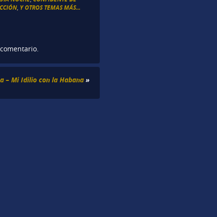
ECCIÓN
,
Y OTROS TEMAS MÁS...
 comentario.
a – Mi Idilio con la Habana
»