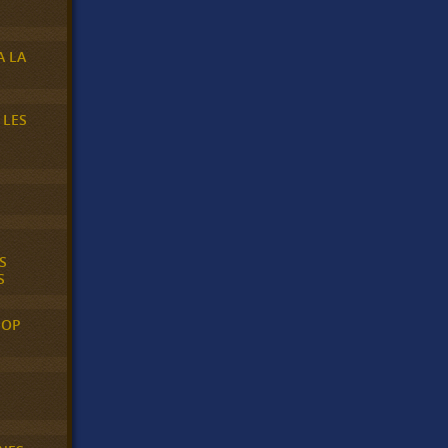
A LA
 LES
S
S
POP