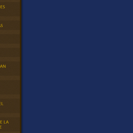
DES
AS
RAN
E
EL
E LA
E