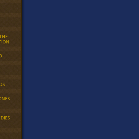
 THE
TION
O
OS
ONES
LDIES