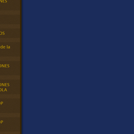
NES
OS
de la
ONES
ONES
OLA
OP
OP