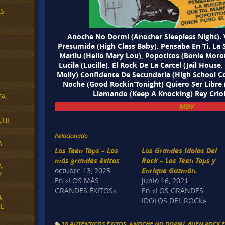
AS
Anoche No Dormi (Another Sleepless Night). 
Presumida (High Class Baby). Pensaba En Ti. La 
Marilu (Hello Mary Lou), Popotitos (Bonie Moro
Lucila (Lucille). El Rock De La Carcel (Jail House
Molly) Confidente De Secundaria (High School C
Noche (Good Rockin’Tonight) Quiero Ser Libre 
Llamando (Keep A Knocking) Rey Crioll
TA
MDV
CHI
Relacionado
A
Los Teen Tops – Los
Los Grandes Idolos Del
más grandes éxitos
Rock – Los Teen Tops y
A
octubre 13, 2025
Enrique Guzmán.
E
En «LOS MÁS
junio 16, 2021
GRANDES ÉXITOS»
En «LOS GRANDES
A
IDOLOS DEL ROCK»
E
16 AUTÉNTICOS ÉXITOS
,
ANOCHE NO DORMÍ
,
BUEN ROCK 