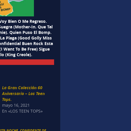
Voy Bien O Me Regreso.
Suegra (Mother-In. Que Tal
nie). Quien Puso El Bomp.
. La Plaga (Good Golly Miss
onfidential Buen Rock Esta
(I Want To Be Free) Sigue
o (King Creole).
La Gran Colección 60
Aniversario – Los Teen
Tops.
mayo 16, 2021
En «LOS TEEN TOPS»
ESTA NOCHE
,
CONFIDENTE DE