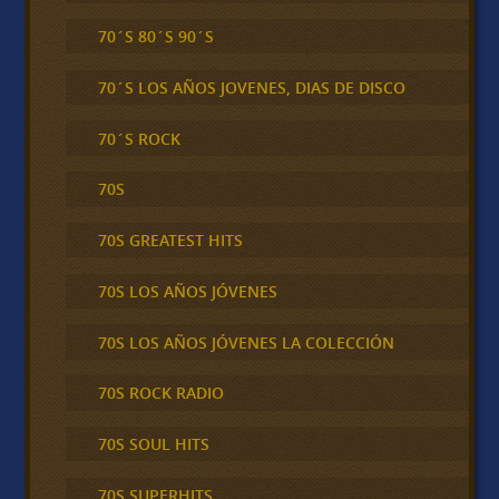
70´S 80´S 90´S
70´S LOS AÑOS JOVENES, DIAS DE DISCO
70´S ROCK
70S
70S GREATEST HITS
70S LOS AÑOS JÓVENES
70S LOS AÑOS JÓVENES LA COLECCIÓN
70S ROCK RADIO
70S SOUL HITS
70S SUPERHITS