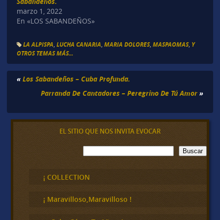
Sabandeños.
marzo 1, 2022
En «LOS SABANDEÑOS»
LA ALPISPA
,
LUCHA CANARIA
,
MARIA DOLORES
,
MASPAOMAS
,
Y
OTROS TEMAS MÁS...
«
Los Sabandeños – Cuba Profunda.
Parranda De Cantadores – Peregrino De Tú Amor
»
EL SITIO QUE NOS INVITA EVOCAR
B
Buscar
u
s
c
¡ COLLECTION
a
r
¡ Maravilloso,Maravilloso !