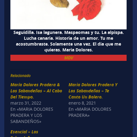
Seguidilla. Isa lagunera. Maspaomas y tu. La alpispa.
Lucha canaria. Historia de un amor. Tu me
acostumbraste. Solamente una vez. El dia que me
quieras. Maria Dolores.
MDV
Relacionado
María Dolores Pradera &
Maria Dolores Pradera Y
Los Sabandeños – Al Cabo
Los Sabandeños – Te
Del Tiempo.
Canto Un Bolero.
marzo 31, 2022
enero 8, 2021
En «MARIA DOLORES
En «MARIA DOLORES
PRADERA Y LOS
PRADERA»
SABANDEÑOS»
Esencial – Los