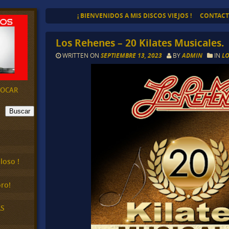
¡ BIENVENIDOS A MIS DISCOS VIEJOS !
CONTAC
Los Rehenes – 20 Kilates Musicales.
WRITTEN ON
SEPTIEMBRE 13, 2023
BY
ADMIN
IN
L
EVOCAR
Buscar
loso !
ro!
AS