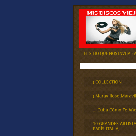
EL SITIO QUE NOS INVITA 
B
u
s
c
¡ COLLECTION
a
r
¡ Maravilloso,Maravil
… Cuba Cómo Te Año
10 GRANDES ARTIST
PARÍS-ITALIA,