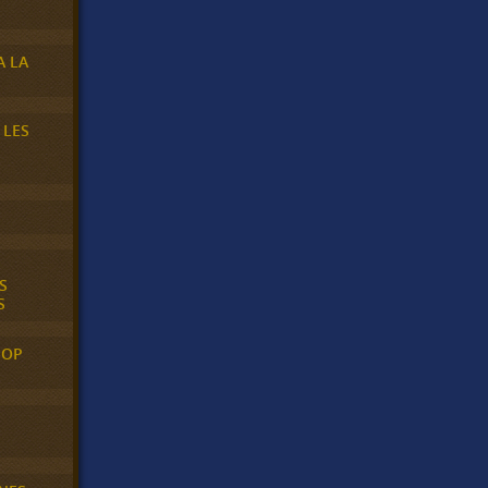
A LA
 LES
S
S
POP