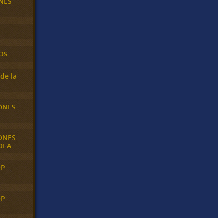
NES
OS
de la
ONES
ONES
OLA
OP
OP