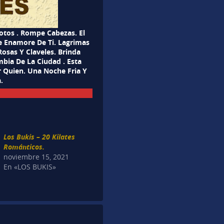
otos . Rompe Cabezas. El
e Enamore De Ti. Lagrimas
osas Y Claveles. Brinda
bia De La Ciudad . Esta
r Quien. Una Noche Fria Y
.
Los Bukis – 20 Kilates
Románticos.
noviembre 15, 2021
En «LOS BUKIS»