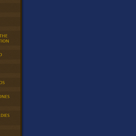
 THE
TION
O
OS
ONES
LDIES