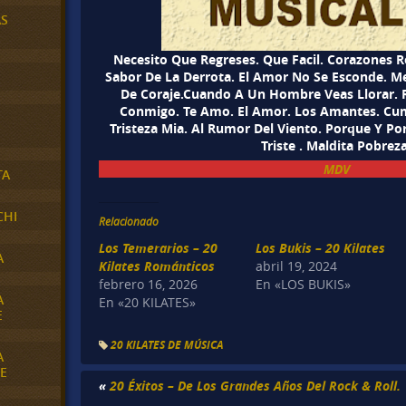
AS
Necesito Que Regreses. Que Facil. Corazones R
Sabor De La Derrota. El Amor No Se Esconde. M
De Coraje.Cuando A Un Hombre Veas Llorar. R
Conmigo. Te Amo. El Amor. Los Amantes. Cum
Tristeza Mia. Al Rumor Del Viento. Porque Y Po
Triste . Maldita Pobreza
MDV
TA
CHI
Relacionado
Los Temerarios – 20
Los Bukis – 20 Kilates
A
Kilates Románticos
abril 19, 2024
febrero 16, 2026
En «LOS BUKIS»
A
En «20 KILATES»
E
20 KILATES DE MÚSICA
A
E
«
20 Éxitos – De Los Grandes Años Del Rock & Roll.