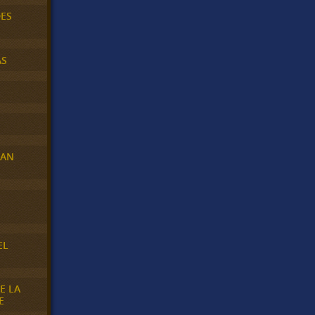
DES
AS
RAN
E
EL
E LA
E