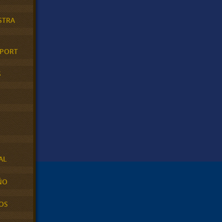
STRA
XPORT
S
AL
ÑO
OS