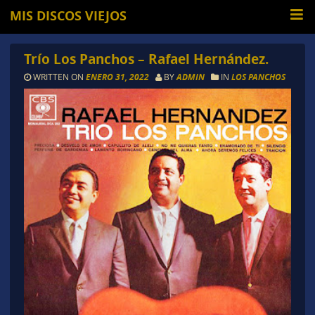
MIS DISCOS VIEJOS
Trío Los Panchos – Rafael Hernández.
WRITTEN ON
ENERO 31, 2022
BY
ADMIN
IN
LOS PANCHOS