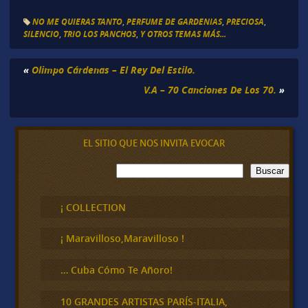
NO ME QUIERAS TANTO
,
PERFUME DE GARDENIAS
,
PRECIOSA
,
SILENCIO
,
TRIO LOS PANCHOS
,
Y OTROS TEMAS MÁS...
«
Olimpo Cárdenas – El Rey Del Estilo.
V.A – 70 Canciones De Los 70.
»
EL SITIO QUE NOS INVITA EVOCAR
B
Buscar
u
s
c
¡ COLLECTION
a
r
¡ Maravilloso,Maravilloso !
… Cuba Cómo Te Añoro!
10 GRANDES ARTISTAS PARÍS-ITALIA,