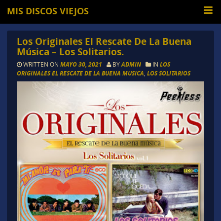
MIS DISCOS VIEJOS
Los Originales El Rescate De La Buena
Música – Los Solitarios.
WRITTEN ON
MAYO 30, 2021
BY
ADMIN
IN
LOS
ORIGINALES EL RESCATE DE LA BUENA MUSICA
,
LOS SOLITARIOS