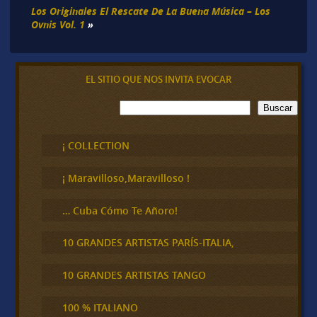
Los Originales El Rescate De La Buena Música – Los
Ovnis Vol. 1
»
EL SITIO QUE NOS INVITA EVOCAR
B
Buscar
u
s
c
¡ COLLECTION
a
r
¡ Maravilloso,Maravilloso !
… Cuba Cómo Te Añoro!
10 GRANDES ARTISTAS PARÍS-ITALIA,
10 GRANDES ARTISTAS TANGO
100 % ITALIANO