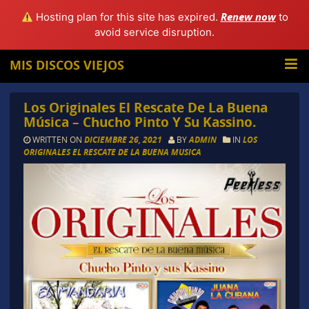
Renew now
Hosting plan for this site has expired.
to
avoid service disruption.
MIS DISCOS VIEJOS
Los Originales El Rescate De La Buena
Música – Chucho Pinto Y Su Kassino.
WRITTEN ON
DICIEMBRE 26, 2021
BY
ADMIN
IN
LOS
ORIGINALES EL RESCATE DE LA BUENA MUSICA