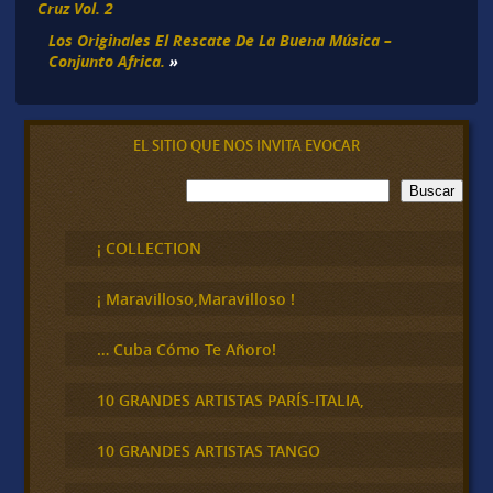
Cruz Vol. 2
Los Originales El Rescate De La Buena Música –
Conjunto Africa.
»
EL SITIO QUE NOS INVITA EVOCAR
B
Buscar
u
s
c
¡ COLLECTION
a
r
¡ Maravilloso,Maravilloso !
… Cuba Cómo Te Añoro!
10 GRANDES ARTISTAS PARÍS-ITALIA,
10 GRANDES ARTISTAS TANGO