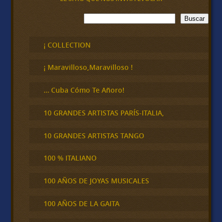
B
Buscar
u
s
c
¡ COLLECTION
a
r
¡ Maravilloso,Maravilloso !
… Cuba Cómo Te Añoro!
10 GRANDES ARTISTAS PARÍS-ITALIA,
10 GRANDES ARTISTAS TANGO
100 % ITALIANO
100 AÑOS DE JOYAS MUSICALES
100 AÑOS DE LA GAITA