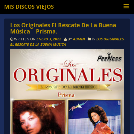
MIS DISCOS VIEJOS
Los Originales El Rescate De La Buena
Música – Prisma.
WRITTEN ON
ENERO 3, 2022
BY
ADMIN
IN
LOS ORIGINALES
EL RESCATE DE LA BUENA MUSICA