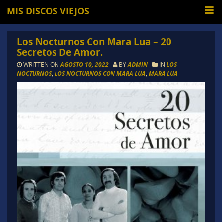
MIS DISCOS VIEJOS
Los Nocturnos Con Mara Lua – 20
Secretos De Amor.
WRITTEN ON
AGOSTO 10, 2022
BY
ADMIN
IN
LOS
NOCTURNOS
,
LOS NOCTURNOS CON MARA LUA
,
MARA LUA