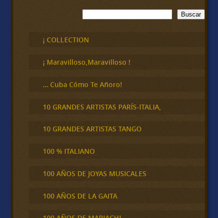
B
Buscar
u
s
c
¡ COLLECTION
a
r
¡ Maravilloso,Maravilloso !
… Cuba Cómo Te Añoro!
10 GRANDES ARTISTAS PARÍS-ITALIA,
10 GRANDES ARTISTAS TANGO
100 % ITALIANO
100 AÑOS DE JOYAS MUSICALES
100 AÑOS DE LA GAITA
100 AÑOS DE MARIACHI