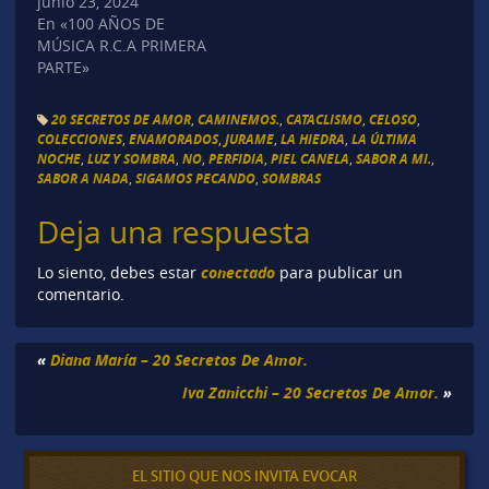
junio 23, 2024
En «100 AÑOS DE
MÚSICA R.C.A PRIMERA
PARTE»
20 SECRETOS DE AMOR
,
CAMINEMOS.
,
CATACLISMO
,
CELOSO
,
COLECCIONES
,
ENAMORADOS
,
JURAME
,
LA HIEDRA
,
LA ÚLTIMA
NOCHE
,
LUZ Y SOMBRA
,
NO
,
PERFIDIA
,
PIEL CANELA
,
SABOR A MI.
,
SABOR A NADA
,
SIGAMOS PECANDO
,
SOMBRAS
Deja una respuesta
conectado
Lo siento, debes estar
para publicar un
comentario.
«
Diana María – 20 Secretos De Amor.
Iva Zanicchi – 20 Secretos De Amor.
»
EL SITIO QUE NOS INVITA EVOCAR