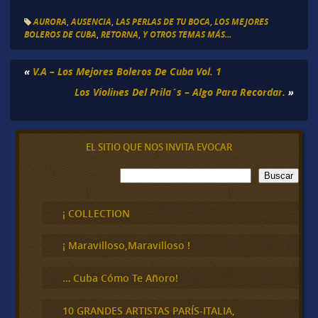
AURORA
,
AUSENCIA
,
LAS PERLAS DE TU BOCA
,
LOS MEJORES
BOLEROS DE CUBA
,
RETORNA
,
Y OTROS TEMAS MÁS...
«
V.A – Los Mejores Boleros De Cuba Vol. 1
Los Violines Del Prila´s – Algo Para Recordar.
»
EL SITIO QUE NOS INVITA EVOCAR
B
Buscar
u
s
c
¡ COLLECTION
a
r
¡ Maravilloso,Maravilloso !
… Cuba Cómo Te Añoro!
10 GRANDES ARTISTAS PARÍS-ITALIA,