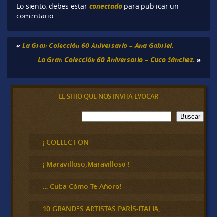
conectado
Lo siento, debes estar
para publicar un
comentario.
«
La Gran Colección 60 Aniversario – Ana Gabriel.
La Gran Colección 60 Aniversario – Cuco Sánchez.
»
EL SITIO QUE NOS INVITA EVOCAR
B
Buscar
u
s
c
¡ COLLECTION
a
r
¡ Maravilloso,Maravilloso !
… Cuba Cómo Te Añoro!
10 GRANDES ARTISTAS PARÍS-ITALIA,