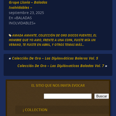
Grupo Lluvia – Baladas
Inolvidables –
septiembre 23, 2025
En «BALADAS
INOLVIDABLES»
AMADA AMANTE
,
COLECCIÓN DE ORO DISCOS FUENTES
,
EL
HOMBRE QUE YO AMO
,
FRENTE A UNA COPA
,
FUISTE MÍA UN
VERANO
,
TE FUISTE EN ABRIL
,
Y OTROS TEMAS MÁS...
«
Colección De Oro – Los Diplomáticos Boleros Vol. 5
Colección De Oro – Los Diplómaticos Baladas Vol. 7
»
EL SITIO QUE NOS INVITA EVOCAR
B
Buscar
u
s
c
¡ COLLECTION
a
r