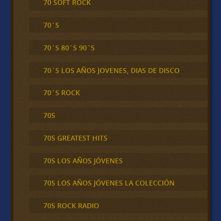
70 SOFT ROCK
70´S
70´S 80´S 90´S
70´S LOS AÑOS JOVENES, DIAS DE DISCO
70´S ROCK
70S
70S GREATEST HITS
70S LOS AÑOS JÓVENES
70S LOS AÑOS JÓVENES LA COLECCIÓN
70S ROCK RADIO