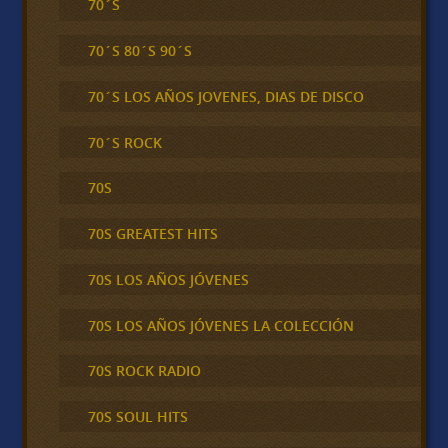
70´S
70´S 80´S 90´S
70´S LOS AÑOS JOVENES, DIAS DE DISCO
70´S ROCK
70S
70S GREATEST HITS
70S LOS AÑOS JÓVENES
70S LOS AÑOS JÓVENES LA COLECCIÓN
70S ROCK RADIO
70S SOUL HITS