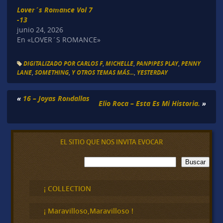
Lover´s Romance Vol 7
-13
junio 24, 2026
En «LOVER´S ROMANCE»
DIGITALIZADO POR CARLOS F
,
MICHELLE
,
PANPIPES PLAY
,
PENNY
LANE
,
SOMETHING
,
Y OTROS TEMAS MÁS...
,
YESTERDAY
«
16 – Joyas Rondallas
Elio Roca – Esta Es Mi Historia.
»
EL SITIO QUE NOS INVITA EVOCAR
B
Buscar
u
s
c
¡ COLLECTION
a
r
¡ Maravilloso,Maravilloso !