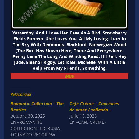
Yesterday. And I Love Her. Free As A Bird. Strawberry
Fields Forever. She Loves You. All My Loving. Lucy In
The Sky With Diamonds. Blackbird. Norwegian Wood
(The Bird Has Flown) Here, There And Everywhere.
Penny Lane.The Long And Winding Road. If I Fell. Hey
Jude. Eleanor Rigby. Let It Be. Michelle. With A Little
Help From My Friends. Something.
MDV
Relacionado
Romantic Collection – The
Café Créme – Canciones
Beatles
de amor / soñando –
octubre 30, 2025
julio 15, 2026
En «ROMANTIC
En «CAFÉ CRÉME»
COLLECTION -ED. RUSIA
TORNADO RECORDS»