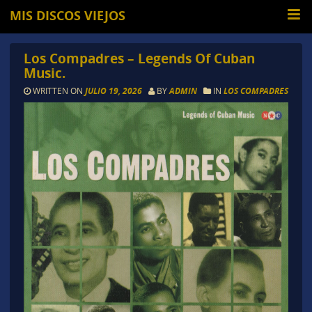
MIS DISCOS VIEJOS
Los Compadres – Legends Of Cuban
Music.
WRITTEN ON
JULIO 19, 2026
BY
ADMIN
IN
LOS COMPADRES