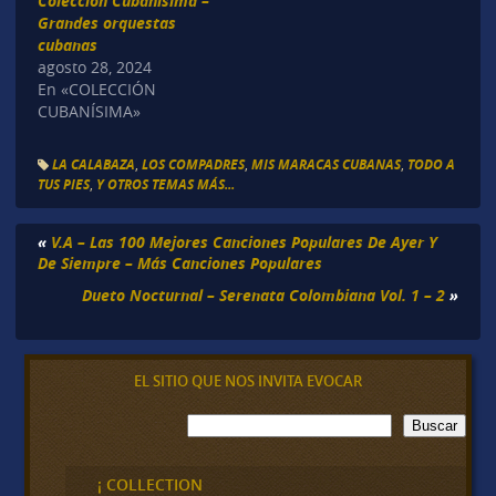
Colección Cubanísima –
Grandes orquestas
cubanas
agosto 28, 2024
En «COLECCIÓN
CUBANÍSIMA»
LA CALABAZA
,
LOS COMPADRES
,
MIS MARACAS CUBANAS
,
TODO A
TUS PIES
,
Y OTROS TEMAS MÁS...
«
V.A – Las 100 Mejores Canciones Populares De Ayer Y
De Siempre – Más Canciones Populares
Dueto Nocturnal – Serenata Colombiana Vol. 1 – 2
»
EL SITIO QUE NOS INVITA EVOCAR
B
Buscar
u
s
c
¡ COLLECTION
a