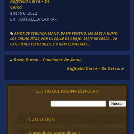
Raffaella Carrá – De
Cerca.
enero 6, 2022
En «RAFFAELLA CARRÁ»
AMOR DE SEGUNDA MANO
,
DAME VENENO. ME SABE A HUMO
,
LOS CHUNGUITOS
,
POR LA CALLE DE ABAJO
,
SERIE DE CERCA - 20
CANCIONES ESENCIALES
,
Y OTROS TEMAS MÁS...
«
Rocío Durcal – Canciones De Amor.
Raffaella Carrá – De Cerca.
»
EL SITIO QUE NOS INVITA EVOCAR
B
Buscar
u
s
c
¡ COLLECTION
a
r
¡ Maravilloso,Maravilloso !