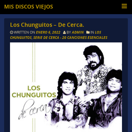
MIS DISCOS VIEJOS
Los Chunguitos – De Cerca.
WRITTEN ON
ENERO 6, 2022
BY
ADMIN
IN
LOS
CHUNGUITOS
,
SERIE DE CERCA - 20 CANCIONES ESENCIALES