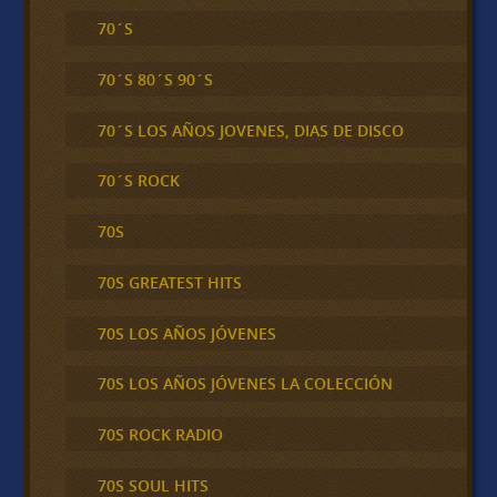
70´S
70´S 80´S 90´S
70´S LOS AÑOS JOVENES, DIAS DE DISCO
70´S ROCK
70S
70S GREATEST HITS
70S LOS AÑOS JÓVENES
70S LOS AÑOS JÓVENES LA COLECCIÓN
70S ROCK RADIO
70S SOUL HITS