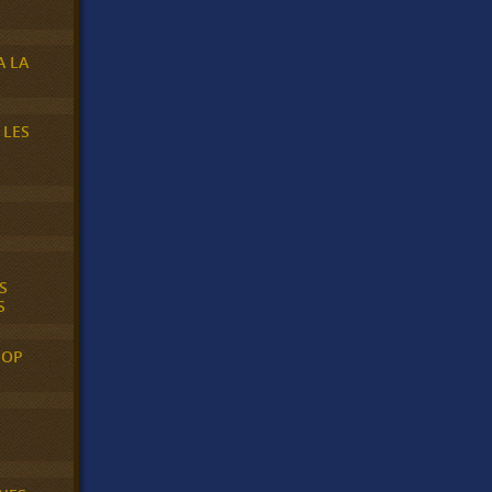
A LA
 LES
S
S
POP