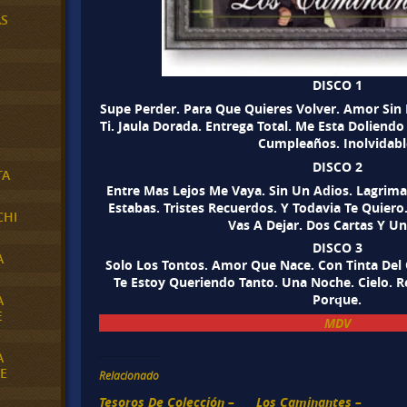
AS
DISCO 1
Supe Perder. Para Que Quieres Volver. Amor Sin
Ti. Jaula Dorada. Entrega Total. Me Esta Doliendo
Cumpleaños. Inolvidabl
DISCO 2
TA
Entre Mas Lejos Me Vaya. Sin Un Adios. Lagrima
Estabas. Tristes Recuerdos. Y Todavia Te Quier
CHI
Vas A Dejar. Dos Cartas Y Un
DISCO 3
A
Solo Los Tontos. Amor Que Nace. Con Tinta Del
Te Estoy Queriendo Tanto. Una Noche. Cielo. R
Porque.
A
E
MDV
A
E
Relacionado
Tesoros De Colección –
Los Caminantes –