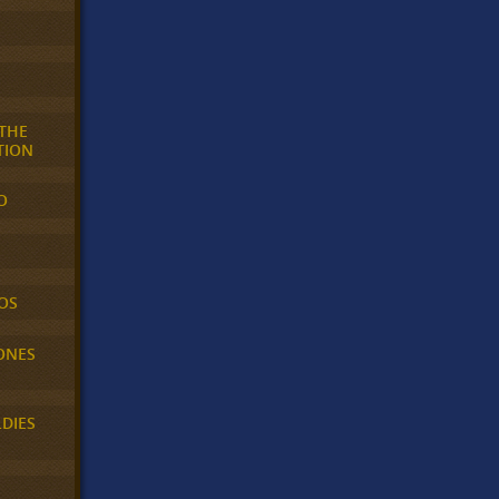
 THE
TION
O
OS
ONES
LDIES