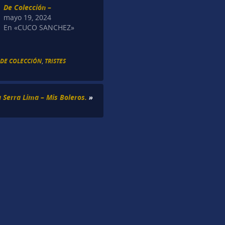
De Colección –
mayo 19, 2024
En «CUCO SANCHEZ»
 DE COLECCIÓN
,
TRISTES
 Serra Lima – Mis Boleros.
»