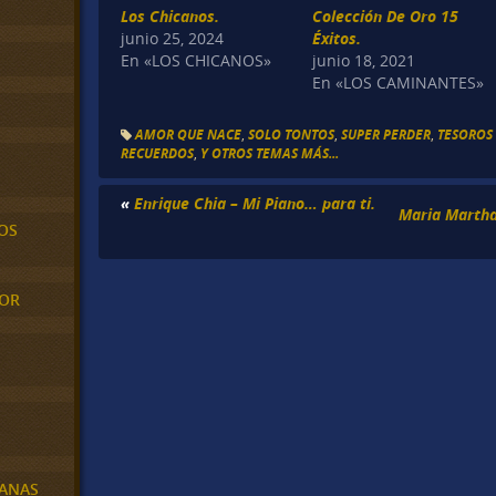
Los Chicanos.
Colección De Oro 15
junio 25, 2024
Éxitos.
En «LOS CHICANOS»
junio 18, 2021
En «LOS CAMINANTES»
AMOR QUE NACE
,
SOLO TONTOS
,
SUPER PERDER
,
TESOROS
RECUERDOS
,
Y OTROS TEMAS MÁS...
«
Enrique Chia – Mi Piano… para ti.
Maria Martha
OS
MOR
BANAS