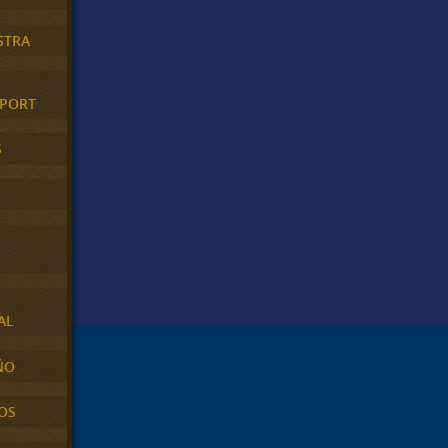
STRA
XPORT
S
AL
ÑO
OS