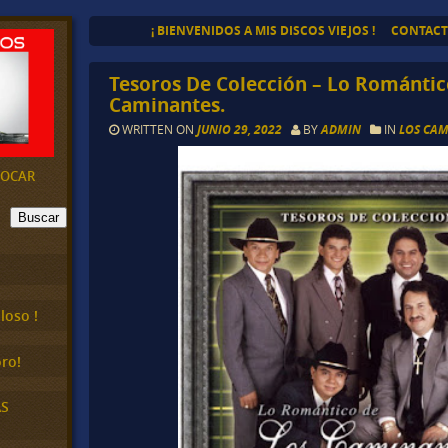
¡ BIENVENIDOS A MIS DISCOS VIEJOS !
CONTAC
Tesoros De Colección – Lo Romántic
Caminantes.
WRITTEN ON
JUNIO 29, 2022
BY
ADMIN
IN
LOS CA
EVOCAR
Buscar
loso !
ro!
AS