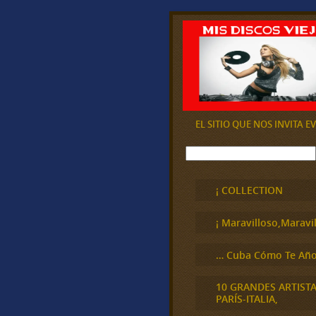
EL SITIO QUE NOS INVITA 
B
u
s
c
¡ COLLECTION
a
r
¡ Maravilloso,Maravil
… Cuba Cómo Te Año
10 GRANDES ARTIST
PARÍS-ITALIA,