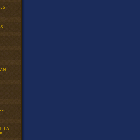
DES
AS
RAN
E
EL
E LA
E