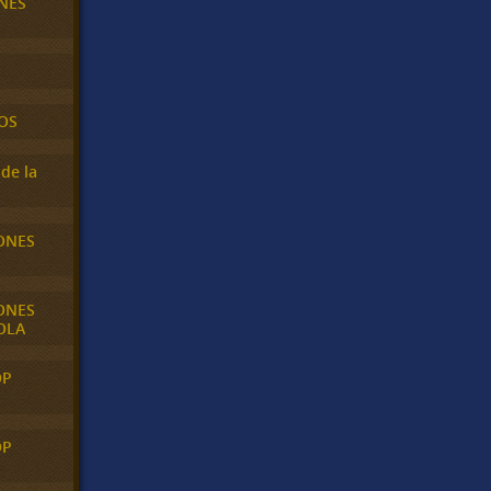
NES
OS
de la
ONES
ONES
OLA
OP
OP