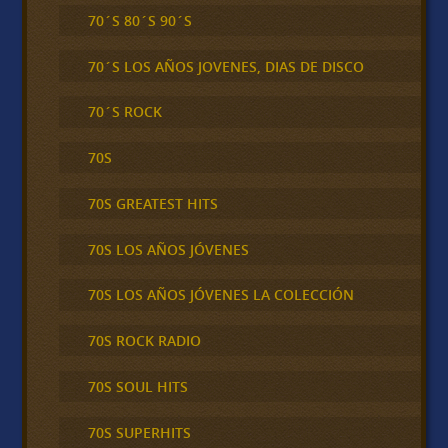
70´S 80´S 90´S
70´S LOS AÑOS JOVENES, DIAS DE DISCO
70´S ROCK
70S
70S GREATEST HITS
70S LOS AÑOS JÓVENES
70S LOS AÑOS JÓVENES LA COLECCIÓN
70S ROCK RADIO
70S SOUL HITS
70S SUPERHITS