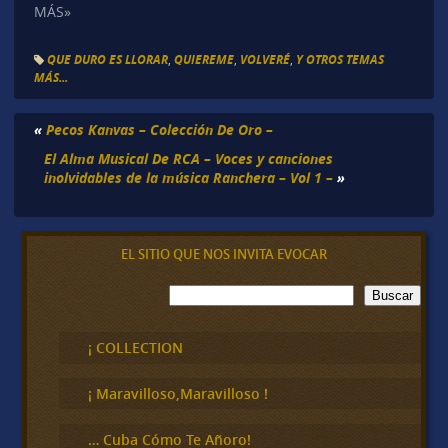
MÁS»
QUE DURO ES LLORAR
,
QUIEREME
,
VOLVERÉ
,
Y OTROS TEMAS
MÁS...
«
Pecos Kanvas – Colección De Oro –
El Alma Musical De RCA – Voces y canciones
inolvidables de la música Ranchera – Vol 1 –
»
EL SITIO QUE NOS INVITA EVOCAR
B
Buscar
u
s
c
¡ COLLECTION
a
r
¡ Maravilloso,Maravilloso !
… Cuba Cómo Te Añoro!