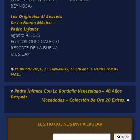
REYNOSA»
Los Originales El Rescate
De La Buena Música –
Pedro Infante
agosto 9, 2025
En «LOS ORIGINALES EL
RESCATE DE LA BUENA
MUSICA»
EL BURRO VIEJO
,
EL CANTADOR
,
EL CHISME
,
Y OTROS TEMAS
MÁS...
«
Pedro Infante Con La Rondalla Venezolana – 40 Años
Después.
Mocedades – Colección De Oro 20 Éxitos.
»
EL SITIO QUE NOS INVITA EVOCAR
B
Buscar