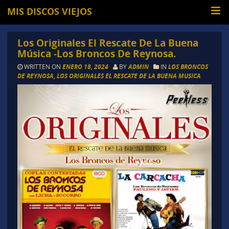
MIS DISCOS VIEJOS
Los Originales El Rescate De La Buena
Música -Los Broncos De Reynosa.
WRITTEN ON
ENERO 18, 2024
BY
ADMIN
IN
LOS BRONCOS
DE REYNOSA
,
LOS ORIGINALES EL RESCATE DE LA BUENA MUSICA