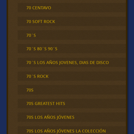
70 CENTAVO
70 SOFT ROCK
70´S
70´S 80´S 90´S
70´S LOS AÑOS JOVENES, DIAS DE DISCO
70´S ROCK
70S
70S GREATEST HITS
70S LOS AÑOS JÓVENES
70S LOS AÑOS JÓVENES LA COLECCIÓN