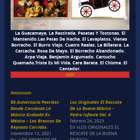
La Guacamaya. La Restirada. Pesetas Y Tostones. El
Mantenido.Las Patas De Hacha. El Lavaplatos. Vienes
Borracho. El Burro Viejo. Cuatro Reales. La Billetera. La
Carcacha. Rosa De Mayo. El Borracho Abandonado.
Arpa Vieja. Benjamin Argumedo. Cartucho
Quemado.Triste Es Mi Vida. Cara Barata. El Chisme. El
Cantador.
MDV
Relacionado
80 Aniversario Peerless
Los Originales El Rescate
Donde Comienza La
De La Buena Música –
Música Grabada En
Pedro Infante Vol. 4
México – Los Broncos De
febrero 24, 2023
Reynosa Corridos.
En «LOS ORIGINALES EL
noviembre 12, 2021
RESCATE DE LA BUENA
En «LOS BRONCOS DE
MUSICA»