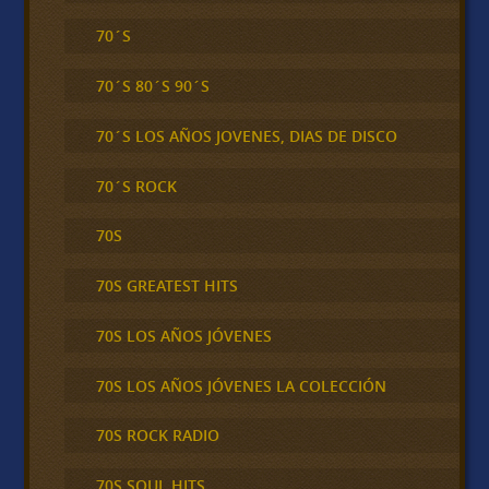
70´S
70´S 80´S 90´S
70´S LOS AÑOS JOVENES, DIAS DE DISCO
70´S ROCK
70S
70S GREATEST HITS
70S LOS AÑOS JÓVENES
70S LOS AÑOS JÓVENES LA COLECCIÓN
70S ROCK RADIO
70S SOUL HITS