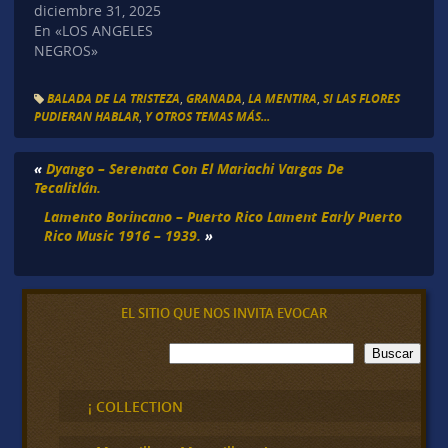
diciembre 31, 2025
En «LOS ANGELES
NEGROS»
BALADA DE LA TRISTEZA
,
GRANADA
,
LA MENTIRA
,
SI LAS FLORES
PUDIERAN HABLAR
,
Y OTROS TEMAS MÁS...
«
Dyango – Serenata Con El Mariachi Vargas De
Tecalitlán.
Lamento Borincano – Puerto Rico Lament Early Puerto
Rico Music 1916 – 1939.
»
EL SITIO QUE NOS INVITA EVOCAR
B
Buscar
u
s
c
¡ COLLECTION
a
r