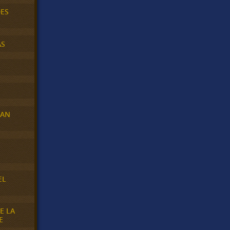
DES
AS
RAN
E
EL
E LA
E