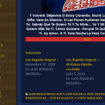
AS
Y Volveré. Déjenme Si Estoy Llorando. Murió L
Niña. Vete En Silencio. Si Las Flores Pudieran Ha
Yo. Sabrás Que Te Quiero Tú Y Tu Mirar… Yo Y Mi
Quiero Más De Ti. Cómo Quisiera . Porqué Te Qu
Ti. Ay Amor. A Ti. Esta Noche La Paso Co
MDV
TA
Relacionado
CHI
Los Angeles Negros –
Los Ángeles Negros –
diciembre 31, 2025
40 Éxitos Edición
A
En «LOS ANGELES
Limitada.
NEGROS»
julio 3, 2024
A
En «LOS ÁNGELES
E
NEGROS»
A
AYER PREGUNTARON POR TI
,
ESTA NOCHE LA PASO CONTI
E
ROMÁNTICO DE...
,
VETE EN SILENCIO
,
Y OTROS TEMAS MÁS...