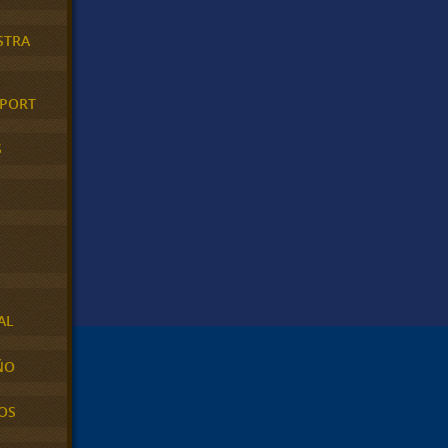
STRA
XPORT
S
AL
ÑO
OS