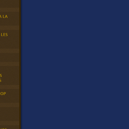
A LA
 LES
S
S
POP