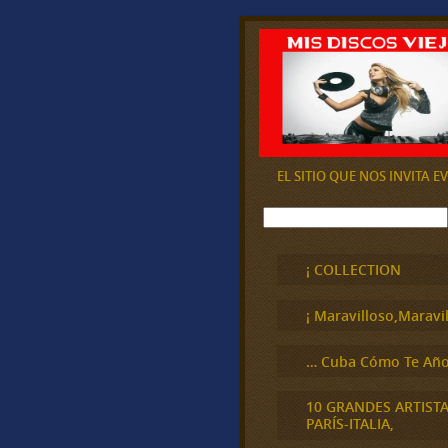
EL SITIO QUE NOS INVITA 
B
u
s
c
¡ COLLECTION
a
r
¡ Maravilloso,Maravil
… Cuba Cómo Te Año
10 GRANDES ARTIST
PARÍS-ITALIA,