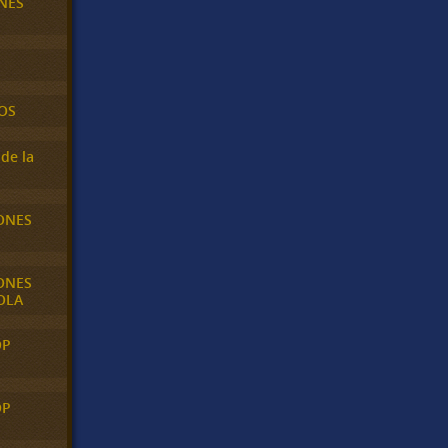
NES
OS
de la
ONES
ONES
OLA
OP
OP