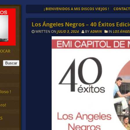
¡ BIENVENIDOS A MIS DISCOS VIEJOS !
CONTAC
Los Ángeles Negros – 40 Éxitos Edic
WRITTEN ON
JULIO 3, 2024
BY
ADMIN
IN
LOS ÁNGE
EVOCAR
Buscar
loso !
ro!
AS