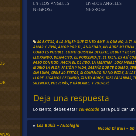
En «LOS ANGELES
En «LOS ANGELES
NEGROS»
NEGROS»
40 ÉXITOS
,
A LA MUJER QUE TANTO AME
,
A QUE NO
,
A TI
,
A
AMAR Y VIVIR
,
AMOR POR TI.
,
ANSIEDAD
,
APLAUDE MI FINAL
COMO ES POSIBLE
,
COMO QUISIERA DECIRTE
,
DEBUT Y DESP
LLORANDO
,
DESPACITO
,
EL PORCENTAJE
,
EL TREN
,
ES ASÍ CO
PASO CONTIGO
,
HACIA EL OLVIDO
,
LA MENTIRA
,
LOCAMEMEN
OS
MURIÓ LA FLOR
,
PASIÓN Y VIDA
,
SABRÁS QUE TE QUIERO
,
SE
SIN LUNA
,
SERIE 40 ÉXITOS
,
SI CONMIGO TU NO ESTAS
,
SI LA
LLORÉ
,
SIGAMOS PECANDO
,
TANTO ADIÓS
,
TRES PALABRAS
,
T
MOR
SILENCIO
,
VOLVERÁS
,
Y HÁBLAME
,
Y VOLVERÉ
Deja una respuesta
conectado
Lo siento, debes estar
para publicar un
«
Los Bukis – Antología
Nicola Di Bari – 50
BANAS