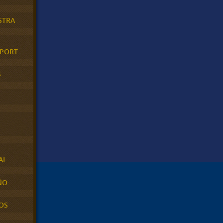
STRA
XPORT
S
AL
ÑO
OS