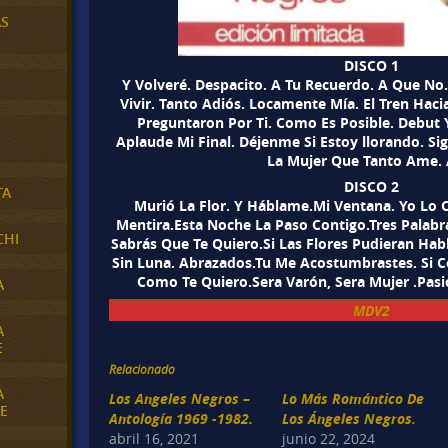
AS
DISCO 1
Y Volveré. Despacito. A Tu Recuerdo. A Que No.
Vivir. Tanto Adiós. Locamente Mía. El Tren Hacia
Preguntaron Por Ti. Como Es Posible. Debut 
Aplaude Mi Final. Déjenme Si Estoy llorando. Si
La Mujer Que Tanto Ame. A
DISCO 2
TA
Murió La Flor. Y Háblame.Mi Ventana. Yo Lo 
Mentira.Esta Noche La Paso Contigo.Tres Palabr
CHI
Sabrás Que Te Quiero.Si Las Flores Pudieran Habl
Sin Luna. Abrazados.Tu Me Acostumbrastes. Si C
Como Te Quiero.Sera Varón, Sera Mujer .Pasi
A
MDV2
A
E
Relacionado
A
Los Angeles Negros –
Lo Más Romántico De
E
Antología 1969 -1982.
Los Ángeles Negros.
abril 16, 2021
junio 22, 2024