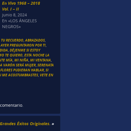
En Vivo 1968 – 2018
Vol. I – II
junio 8, 2024
En «LOS ÁNGELES
NEGROS»
 TU RECUERDO
,
ABRAZADOS
,
,
AYER PREGUNTARON POR TI
,
EDIDA
,
DÉJENME SI ESTOY
MO TE QUIERO
,
ESTA NOCHE LA
TE MÍA
,
MI NIÑA
,
MI VENTANA
,
RA VARÓN SERÁ MUJER
,
SERENATA
S FLORES PUDIERAN HABLAR
,
SI
U ME ACOSTUMBRASTES
,
VETE EN
 comentario.
 Grandes Éxitos Originales.
»