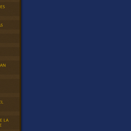
DES
AS
RAN
E
EL
E LA
E