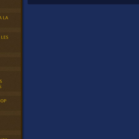
A LA
 LES
S
S
POP