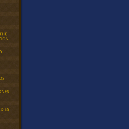
 THE
TION
O
OS
ONES
LDIES