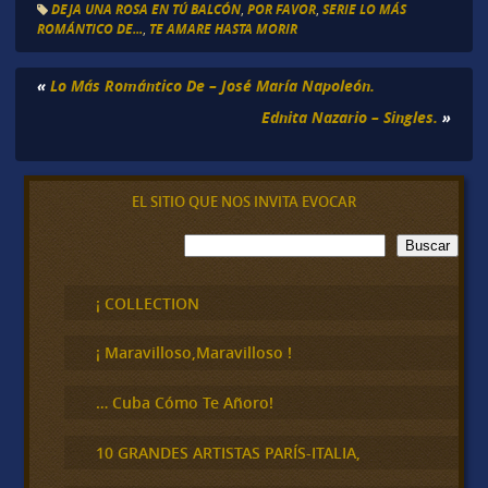
DEJA UNA ROSA EN TÚ BALCÓN
,
POR FAVOR
,
SERIE LO MÁS
ROMÁNTICO DE...
,
TE AMARE HASTA MORIR
«
Lo Más Romántico De – José María Napoleón.
Ednita Nazario – Singles.
»
EL SITIO QUE NOS INVITA EVOCAR
B
Buscar
u
s
c
¡ COLLECTION
a
r
¡ Maravilloso,Maravilloso !
… Cuba Cómo Te Añoro!
10 GRANDES ARTISTAS PARÍS-ITALIA,