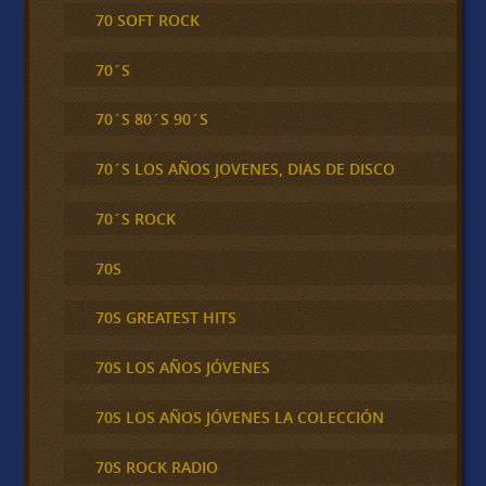
70 SOFT ROCK
70´S
70´S 80´S 90´S
70´S LOS AÑOS JOVENES, DIAS DE DISCO
70´S ROCK
70S
70S GREATEST HITS
70S LOS AÑOS JÓVENES
70S LOS AÑOS JÓVENES LA COLECCIÓN
70S ROCK RADIO