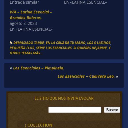
Entrada similar
En «LATINA ESENCIAL»
V/A – Latina Esencial –
Grandes Boleros.
agosto 8, 2023
En «LATINA ESENCIAL»
DEMASIADO TARDE
,
EN LA CRUZ DE TU MANO
,
LOS 5 LATINOS
,
PEQUEÑA FLOR
,
SERIE LOS ESENCIALES
,
SI QUIERES DEJARME
,
Y
OTROS TEMAS MÁS...
«
Los Esenciales – Pimpinela.
Los Esenciales – Cuarteto Leo.
»
EL SITIO QUE NOS INVITA EVOCAR
B
Buscar
u
s
c
¡ COLLECTION
a