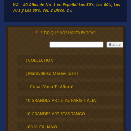
V.A – 40 Años de No. 1 en Español Los 50’s, Los 60’s, Los
70’s y Los 80’s, Vol. 2 Disco. 2
»
EL SITIO QUE NOS INVITA EVOCAR
B
Buscar
u
s
c
¡ COLLECTION
a
r
¡ Maravilloso,Maravilloso !
… Cuba Cómo Te Añoro!
10 GRANDES ARTISTAS PARÍS-ITALIA,
10 GRANDES ARTISTAS TANGO
100 % ITALIANO