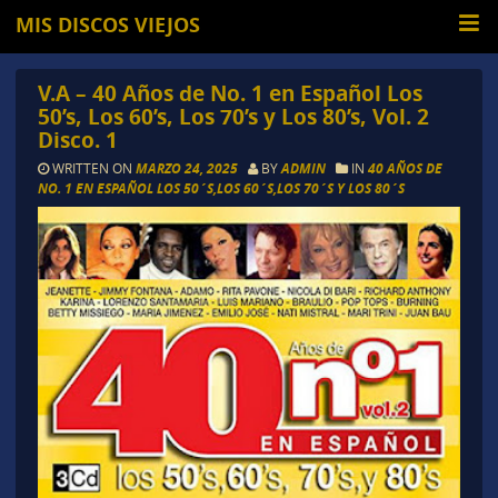
MIS DISCOS VIEJOS
V.A – 40 Años de No. 1 en Español Los
50’s, Los 60’s, Los 70’s y Los 80’s, Vol. 2
Disco. 1
WRITTEN ON
MARZO 24, 2025
BY
ADMIN
IN
40 AÑOS DE
NO. 1 EN ESPAÑOL LOS 50´S,LOS 60´S,LOS 70´S Y LOS 80´S