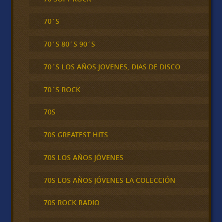
70´S
70´S 80´S 90´S
70´S LOS AÑOS JOVENES, DIAS DE DISCO
70´S ROCK
70S
70S GREATEST HITS
70S LOS AÑOS JÓVENES
70S LOS AÑOS JÓVENES LA COLECCIÓN
70S ROCK RADIO