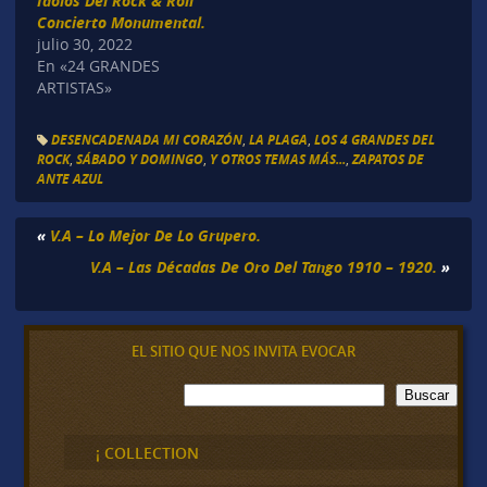
Idolos Del Rock & Roll
Concierto Monumental.
julio 30, 2022
En «24 GRANDES
ARTISTAS»
DESENCADENADA MI CORAZÓN
,
LA PLAGA
,
LOS 4 GRANDES DEL
ROCK
,
SÁBADO Y DOMINGO
,
Y OTROS TEMAS MÁS...
,
ZAPATOS DE
ANTE AZUL
«
V.A – Lo Mejor De Lo Grupero.
V.A – Las Décadas De Oro Del Tango 1910 – 1920.
»
EL SITIO QUE NOS INVITA EVOCAR
B
Buscar
u
s
c
¡ COLLECTION
a
r