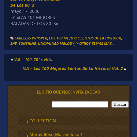
De Los 80´s
mayo 17, 2026
En «LAS 101 MEJORES
BALADAS DE LOS 80´S»
CARELESS WHISPER
,
LOS 100 MEJORES LENTOS DE LA HISTORIA
,
SHE
,
SUNSHINE
,
UNCHAINED MELODY
,
Y OTROS TEMAS MÁS...
«
V.A – 101 70´s Hits.
V.A – Los 100 Mejores Lentos De La Historia Vol. 2
»
EL SITIO QUE NOS INVITA EVOCAR
B
Buscar
u
s
c
¡ COLLECTION
a
r
¡ Maravilloso,Maravilloso !