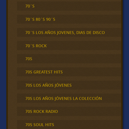
70´S
70´S 80´S 90´S
70´S LOS AÑOS JOVENES, DIAS DE DISCO
70´S ROCK
70S
70S GREATEST HITS
70S LOS AÑOS JÓVENES
70S LOS AÑOS JÓVENES LA COLECCIÓN
70S ROCK RADIO
70S SOUL HITS