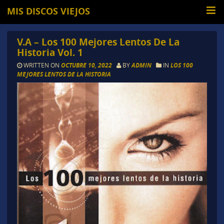
MIS DISCOS VIEJOS
V.A – Los 100 Mejores Lentos De La
Historia Vol. 1
WRITTEN ON
OCTUBRE 10, 2022
BY
ADMIN
IN
LOS 100
MEJORES LENTOS DE LA HISTORIA