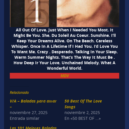
All Out Of Love. Just When I Needed You Most. It
Might Be You. She. Du Soleil Au Coeur. Sunshine. I’ll
Keep Your Dreams Alive. On The Beach. Careless
Whisper. Once In A Lifetime If I Had You. I’d Love You
To Want Me. Crazy . Desperado. Talking In Your Sleep.
Warm Summer Nights. That’s The Way It Must Be .
How Deep Ir Your Love. Unchained Melody. What A
Wonderful World.
MDV
Relacionado
V/A – Baladas para amar
50 Best Of The Love
–
Songs
noviembre 27, 2025
noviembre 2, 2025
Entrada similar
En «50 BEST OF ...»
Las 101 Mejores Baladas