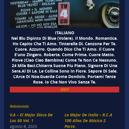
ITALIANO
Nel Blu Dipinto Di Blue (Volare). Il Mondo. Romantica.
Ho Capito Che Ti Amo. Tintarella Di. Canzone Per Te.
Cuore. Azzurro. Quando Dico Che Ti Amo. Il Cuore
E’uno Zingaro. Roberta. Come Prima. Cuore Matto.
Piove (Ciao Ciao Bambina) Come Te Non Ce Nessuno.
24 Mila Baci.Chitarra Suona Piu Piano. Signora Di Una
Sera.Al Di La. Le Colline Sono In Fiore. Sapore Di Sale.
L’Arca Di Noe.Guarda Come Dondolo. Portami Tante
Rose. Io Che Non Vivo Senza Te.
MDV
Relacionado
V.A – El Mejor Disco De
Lo Mejor De Italia – R.C.A
Los 60 Vol. 1
100 Años De Música 2
agosto 8, 2025
Parte.