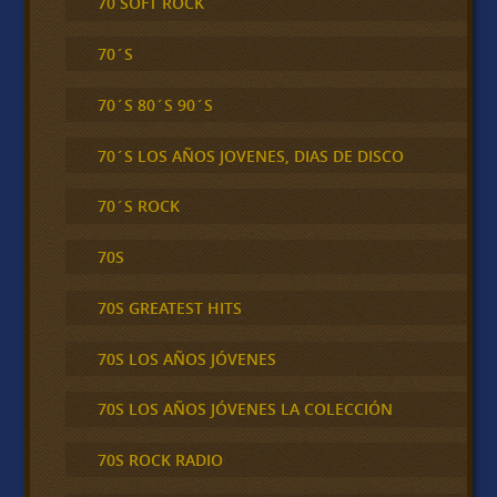
70 SOFT ROCK
70´S
70´S 80´S 90´S
70´S LOS AÑOS JOVENES, DIAS DE DISCO
70´S ROCK
70S
70S GREATEST HITS
70S LOS AÑOS JÓVENES
70S LOS AÑOS JÓVENES LA COLECCIÓN
70S ROCK RADIO