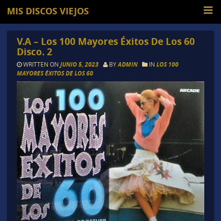
MIS DISCOS VIEJOS
V.A – Los 100 Mayores Éxitos De Los 60
Disco. 2
WRITTEN ON
JUNIO 5, 2023
BY
ADMIN
IN
LOS 100
MAYORES ÉXITOS DE LOS 60