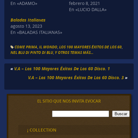
En «ADAMO»
febrero 8, 2021
En «LUCIO DALLA»
Baladas Italianas
agosto 13, 2023
En «BALADAS ITALIANAS»
COME PRIMA
,
IL MONDO
,
LOS 100 MAYORES ÉXITOS DE LOS 60
,
NEL BLU DI PINTO DI BLU
,
Y OTROS TEMAS MÁS...
«
V.A – Los 100 Mayores Éxitos De Los 60 Disco. 1
V.A – Los 100 Mayores Éxitos De Los 60 Disco. 3
»
EL SITIO QUE NOS INVITA EVOCAR
B
Buscar
u
s
c
¡ COLLECTION
a
r