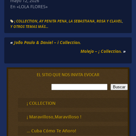
mayo 12, 2026
En «LOLA FLORES»
¡ COLLECTION
,
AY PENITA PENA
,
LA SEBASTIANA
,
ROSA Y CLAVEL
,
Y OTROS TEMAS MÁS...
«
João Paulo & Daniel – i Collection.
Molejo – ¡ Collection.
»
EL SITIO QUE NOS INVITA EVOCAR
B
Buscar
u
s
c
¡ COLLECTION
a
r
¡ Maravilloso,Maravilloso !
… Cuba Cómo Te Añoro!