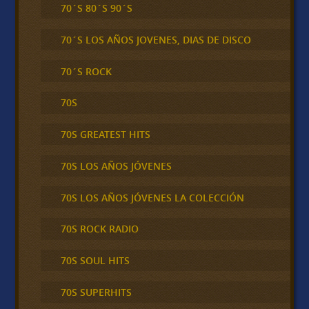
70´S 80´S 90´S
70´S LOS AÑOS JOVENES, DIAS DE DISCO
70´S ROCK
70S
70S GREATEST HITS
70S LOS AÑOS JÓVENES
70S LOS AÑOS JÓVENES LA COLECCIÓN
70S ROCK RADIO
70S SOUL HITS
70S SUPERHITS