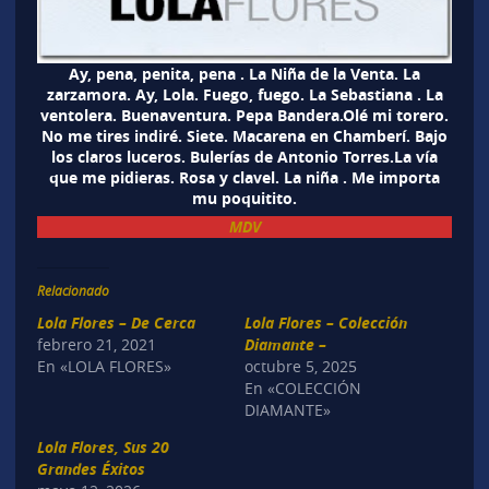
Ay, pena, penita, pena . La Niña de la Venta. La
zarzamora. Ay, Lola. Fuego, fuego. La Sebastiana . La
ventolera. Buenaventura. Pepa Bandera.Olé mi torero.
No me tires indiré. Siete. Macarena en Chamberí. Bajo
los claros luceros. Bulerías de Antonio Torres.La vía
que me pidieras. Rosa y clavel. La niña . Me importa
mu poquitito.
MDV
Relacionado
Lola Flores – De Cerca
Lola Flores – Colección
febrero 21, 2021
Diamante –
En «LOLA FLORES»
octubre 5, 2025
En «COLECCIÓN
DIAMANTE»
Lola Flores, Sus 20
Grandes Éxitos