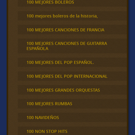
100 MEJORES BOLEROS
100 mejores boleros de la historia,
100 MEJORES CANCIONES DE FRANCIA
100 MEJORES CANCIONES DE GUITARRA
ESPAÑOLA
100 MEJORES DEL POP ESPAÑOL.
100 MEJORES DEL POP INTERNACIONAL
100 MEJORES GRANDES ORQUESTAS
100 MEJORES RUMBAS
100 NAVIDEÑOS
100 NON STOP HITS