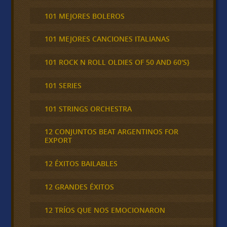
101 MEJORES BOLEROS
101 MEJORES CANCIONES ITALIANAS
101 ROCK N ROLL OLDIES OF 50 AND 60'S}
101 SERIES
101 STRINGS ORCHESTRA
12 CONJUNTOS BEAT ARGENTINOS FOR
EXPORT
12 ÉXITOS BAILABLES
12 GRANDES ÉXITOS
12 TRÍOS QUE NOS EMOCIONARON