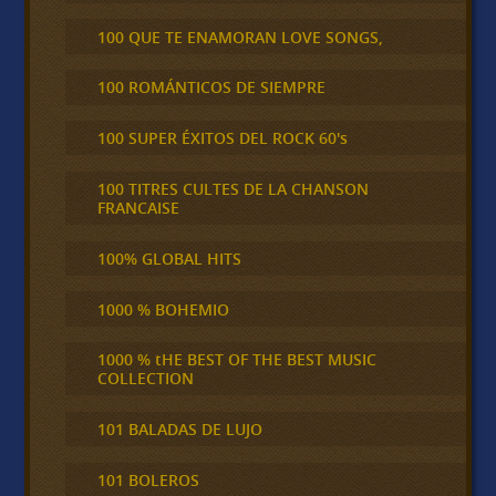
100 QUE TE ENAMORAN LOVE SONGS,
100 ROMÁNTICOS DE SIEMPRE
100 SUPER ÉXITOS DEL ROCK 60's
100 TITRES CULTES DE LA CHANSON
FRANCAISE
100% GLOBAL HITS
1000 % BOHEMIO
1000 % tHE BEST OF THE BEST MUSIC
COLLECTION
101 BALADAS DE LUJO
101 BOLEROS