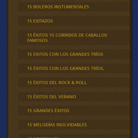
15 BOLEROS INSTUMENTALES
15 EXITAZOS
15 ÉXITOS 15 CORRIDOS DE CABALLOS
FAMOSOS
15 EXITOS CON LOS GRANDES TRÍOS
15 ÉXITOS CON LOS GRANDES TRÍOS,
15 ÉXITOS DEL ROCK & ROLL
15 ÉXITOS DEL VERANO
15 GRANDES ÉXITOS
15 MELODÍAS INOLVIDABLES