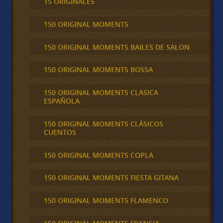
15 ORIGINALES
150 ORIGINAL MOMENTS
150 ORIGINAL MOMENTS BAILES DE SALON
150 ORIGINAL MOMENTS BOSSA
150 ORIGINAL MOMENTS CLASICA
ESPAÑOLA
150 ORIGINAL MOMENTS CLÁSICOS
CUENTOS
150 ORIGINAL MOMENTS COPLA
150 ORIGINAL MOMENTS FIESTA GITANA
150 ORIGINAL MOMENTS FLAMENCO