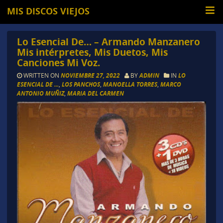
MIS DISCOS VIEJOS
Lo Esencial De… – Armando Manzanero
Mis intérpretes, Mis Duetos, Mis
Canciones Mi Voz.
WRITTEN ON
NOVIEMBRE 27, 2022
BY
ADMIN
IN
LO
ESENCIAL DE ...
,
LOS PANCHOS
,
MANOELLA TORRES
,
MARCO
ANTONIO MUÑIZ
,
MARIA DEL CARMEN