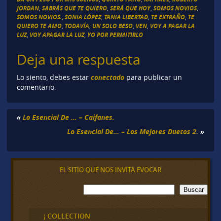
JORDAN
,
SABRÁS QUE TE QUIERO
,
SERÁ QUE HOY
,
SOMOS NOVIOS
,
SOMOS NOVIOS.
,
SONIA LÓPEZ
,
TANIA LIBERTAD
,
TE EXTRAÑO
,
TE
QUIERO TE AMO
,
TODAVÍA
,
UN SOLO BESO
,
VEN
,
VOY A PAGAR LA
LUZ
,
VOY APAGAR LA LUZ
,
YO POR PERMITIRLO
Deja una respuesta
conectado
Lo siento, debes estar
para publicar un
comentario.
«
Lo Esencial De … – Caifanes.
Lo Esencial De… – Los Mejores Duetos 2.
»
EL SITIO QUE NOS INVITA EVOCAR
B
Buscar
u
s
c
¡ COLLECTION
a