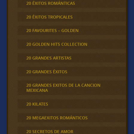
20 ÉXITOS ROMÁNTICAS
20 ÉXITOS TROPICALES
20 FAVOURITES – GOLDEN
20 GOLDEN HITS COLLECTION
20 GRANDES ARTISTAS
20 GRANDES ÉXITOS
20 GRANDES EXITOS DE LA CANCION
MEXICANA
20 KILATES
20 MEGAEXITOS ROMÁNTICOS
20 SECRETOS DE AMOR