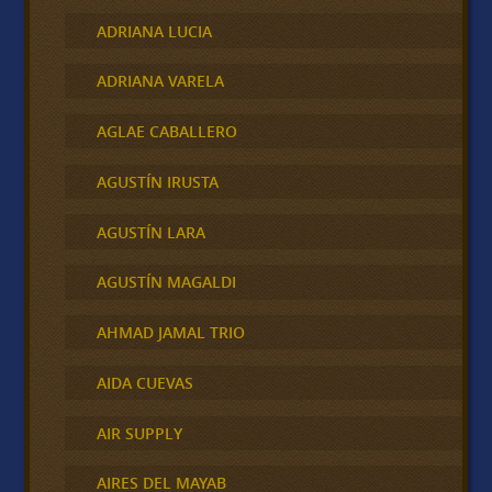
ADRIANA LUCIA
ADRIANA VARELA
AGLAE CABALLERO
AGUSTÍN IRUSTA
AGUSTÍN LARA
AGUSTÍN MAGALDI
AHMAD JAMAL TRIO
AIDA CUEVAS
AIR SUPPLY
AIRES DEL MAYAB