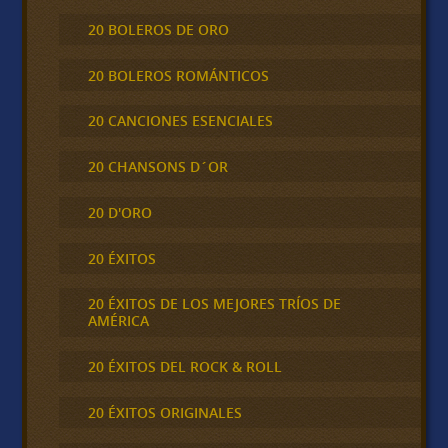
20 BOLEROS DE ORO
20 BOLEROS ROMÁNTICOS
20 CANCIONES ESENCIALES
20 CHANSONS D´OR
20 D'ORO
20 ÉXITOS
20 ÉXITOS DE LOS MEJORES TRÍOS DE
AMÉRICA
20 ÉXITOS DEL ROCK & ROLL
20 ÉXITOS ORIGINALES