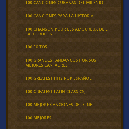
100 CANCIONES CUBANAS DEL MILENIO
100 CANCIONES PARA LA HISTORIA
100 CHANSON POUR LES AMOUREUX DE L
´ACCORDEÓN
100 ÉXITOS
100 GRANDES FANDANGOS POR SUS
MEJORES CANTAORES
100 GREATEST HITS POP ESPAÑOL
100 GREATEST LATIN CLASSICS,
100 MEJORE CANCIONES DEL CINE
100 MEJORES