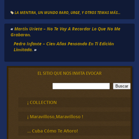
LA MENTIRA
,
UN MUNDO RARO
,
URGE
,
Y OTROS TEMAS MÁS...
«
Martín Urieta – No Te Voy A Recordar Lo Que No Me
Grabaron.
Pedro Infante – Cien Años Pensando En Ti Edición
Limitada.
»
EL SITIO QUE NOS INVITA EVOCAR
B
Buscar
u
s
c
¡ COLLECTION
a
r
¡ Maravilloso,Maravilloso !
… Cuba Cómo Te Añoro!