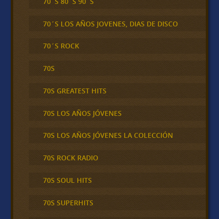
70´S 80´S 90´S
70´S LOS AÑOS JOVENES, DIAS DE DISCO
70´S ROCK
70S
70S GREATEST HITS
70S LOS AÑOS JÓVENES
70S LOS AÑOS JÓVENES LA COLECCIÓN
70S ROCK RADIO
70S SOUL HITS
70S SUPERHITS