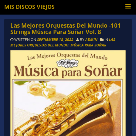
MIS DISCOS VIEJOS
Las Mejores Orquestas Del Mundo -101
Strings Música Para Soñar Vol. 8
WRITTEN ON
SEPTIEMBRE 18, 2022
BY
ADMIN
IN
LAS
MEJORES ORQUESTAS DEL MUNDO
,
MÚSICA PARA SOÑAR