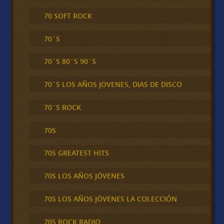
70 SOFT ROCK
70´S
70´S 80´S 90´S
70´S LOS AÑOS JOVENES, DIAS DE DISCO
70´S ROCK
70S
70S GREATEST HITS
70S LOS AÑOS JÓVENES
70S LOS AÑOS JÓVENES LA COLECCIÓN
70S ROCK RADIO