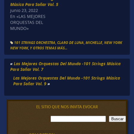
Música Para Soñar Vol. 5
junio 23, 2022
En «LAS MEJORES
ORQUESTAS DEL
MUNDO»
101 STRINGS ORCHESTRA
,
CLARO DE LUNA
,
MICHELLE
,
NEW YORK
NEW YORK
,
Y OTROS TEMAS MÁS...
«
Las Mejores Orquestas Del Mundo -101 Strings Música
Para Soñar Vol. 7
Las Mejores Orquestas Del Mundo -101 Strings Música
Para Soñar Vol. 9
»
EL SITIO QUE NOS INVITA EVOCAR
B
Buscar
u
s
c