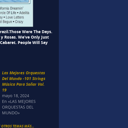
Brazil.Those Were The Days.
o y Rosas. We’ve Only Just
.Cabaret. People Will Say
Las Mejores Orquestas
Del Mundo -101 Strings
Música Para Soñar Vol.
19
mayo 18, 2024
En «LAS MEJORES
ORQUESTAS DEL
MUNDO»
Y OTROS TEMAS MÁS...