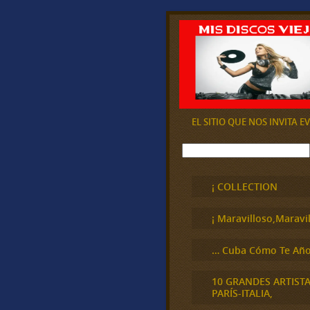
EL SITIO QUE NOS INVITA 
B
u
s
c
¡ COLLECTION
a
r
¡ Maravilloso,Maravil
… Cuba Cómo Te Año
10 GRANDES ARTIST
PARÍS-ITALIA,