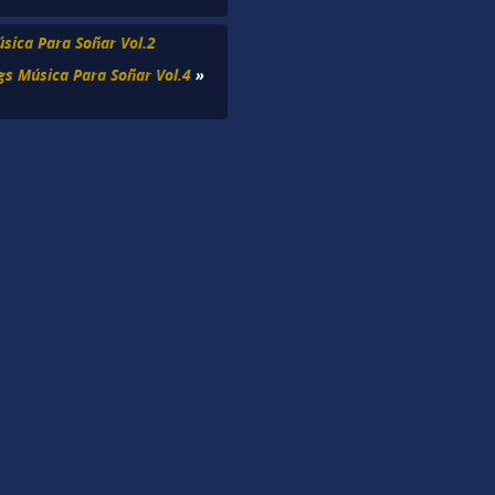
sica Para Soñar Vol.2
gs Música Para Soñar Vol.4
»