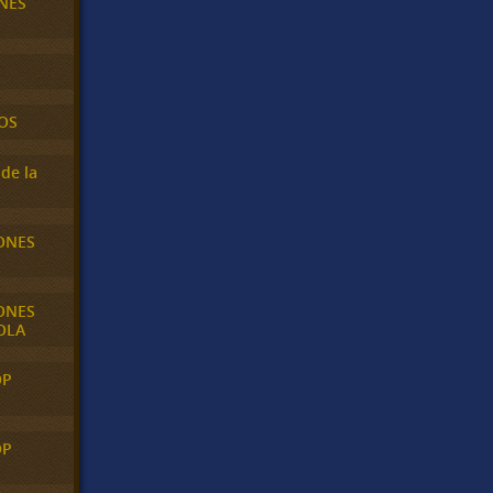
NES
OS
de la
ONES
ONES
OLA
OP
OP