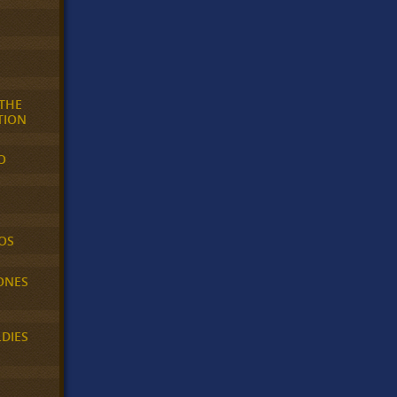
 THE
TION
O
OS
ONES
LDIES