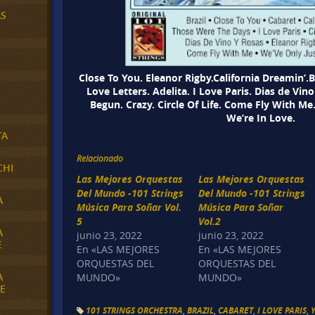
AS
Close To You. Eleanor Rigby.California Dreamin’.
Love Letters. Adelita. I Love Paris. Dias de Vin
Begun. Crazy. Circle Of Life. Come Fly With Me
We’re In Love.
TA
Relacionado
CHI
Las Mejores Orquestas
Las Mejores Orquestas
Del Mundo -101 Strings
Del Mundo -101 Strings
A
Música Para Soñar Vol.
Música Para Soñar
5
Vol.2
A
junio 23, 2022
junio 23, 2022
E
En «LAS MEJORES
En «LAS MEJORES
ORQUESTAS DEL
ORQUESTAS DEL
A
MUNDO»
MUNDO»
E
101 STRINGS ORCHESTRA
,
BRAZIL
,
CABARET
,
I LOVE PARIS
,