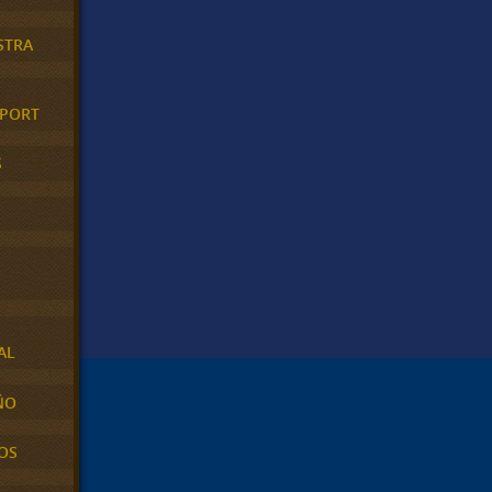
STRA
XPORT
S
AL
ÑO
OS