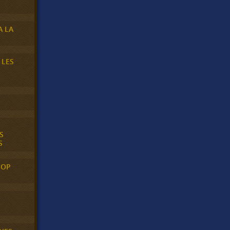
A LA
 LES
S
S
POP