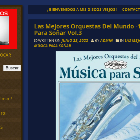
¡ BIENVENIDOS A MIS DISCOS VIEJOS !
CONTAC
Las Mejores Orquestas Del Mundo -1
Para Soñar Vol.3
WRITTEN ON
JUNIO 23, 2022
BY
ADMIN
IN
LAS MEJ
MÚSICA PARA SOÑAR
EVOCAR
Buscar
loso !
ro!
AS