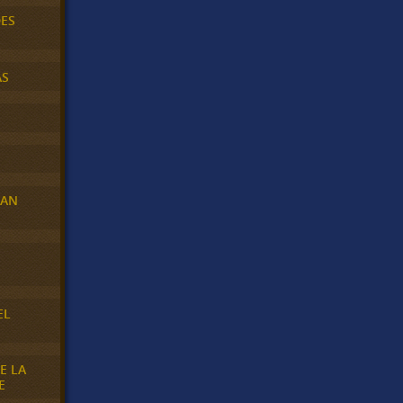
DES
AS
RAN
E
EL
E LA
E