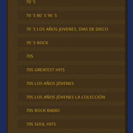
70´S
70´S 80´S 90´S
70´S LOS AÑOS JOVENES, DIAS DE DISCO
70´S ROCK
70S
70S GREATEST HITS
70S LOS AÑOS JÓVENES
70S LOS AÑOS JÓVENES LA COLECCIÓN
70S ROCK RADIO
70S SOUL HITS