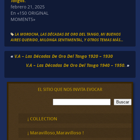
Tangos.
febrero 21, 2025
En «150 ORIGINAL
MOMENTS»
LA MOROCHA
,
LAS DÉCADAS DE ORO DEL TANGO
,
MI BUENOS
AIRES QUERIDO
,
MILONGA SENTIMENTAL
,
Y OTROS TEMAS MÁS...
«
V.A – Las Décadas De Oro Del Tango 1920 – 1930
V.A – Las Décadas De Oro Del Tango 1940 – 1950.
»
EL SITIO QUE NOS INVITA EVOCAR
B
Buscar
u
s
c
¡ COLLECTION
a
r
¡ Maravilloso,Maravilloso !